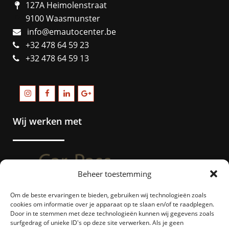
127A Heimolenstraat
9100 Waasmunster
info@emautocenter.be
+32 478 64 59 23
+32 478 64 59 13
Wij werken met
Beheer toestemming
Om de beste ervaringen te bieden, gebruiken wij technologieën zoals
cookies om informatie over je apparaat op te slaan en/of te raadplegen.
Door in te stemmen met deze technologieën kunnen wij gegevens zoals
surfgedrag of unieke ID's op deze site verwerken. Als je geen