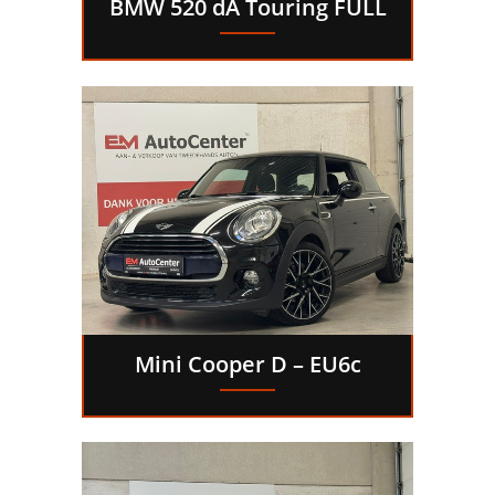
BMW 520 dA Touring FULL
Mini Cooper D – EU6c