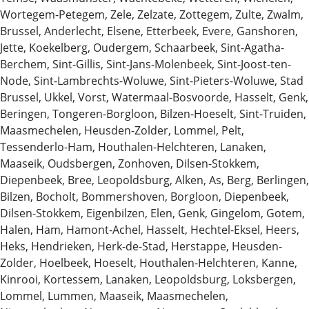
Wortegem-Petegem, Zele, Zelzate, Zottegem, Zulte, Zwalm,
Brussel, Anderlecht, Elsene, Etterbeek, Evere, Ganshoren,
Jette, Koekelberg, Oudergem, Schaarbeek, Sint-Agatha-
Berchem, Sint-Gillis, Sint-Jans-Molenbeek, Sint-Joost-ten-
Node, Sint-Lambrechts-Woluwe, Sint-Pieters-Woluwe, Stad
Brussel, Ukkel, Vorst, Watermaal-Bosvoorde, Hasselt, Genk,
Beringen, Tongeren-Borgloon, Bilzen-Hoeselt, Sint-Truiden,
Maasmechelen, Heusden-Zolder, Lommel, Pelt,
Tessenderlo-Ham, Houthalen-Helchteren, Lanaken,
Maaseik, Oudsbergen, Zonhoven, Dilsen-Stokkem,
Diepenbeek, Bree, Leopoldsburg, Alken, As, Berg, Berlingen,
Bilzen, Bocholt, Bommershoven, Borgloon, Diepenbeek,
Dilsen-Stokkem, Eigenbilzen, Elen, Genk, Gingelom, Gotem,
Halen, Ham, Hamont-Achel, Hasselt, Hechtel-Eksel, Heers,
Heks, Hendrieken, Herk-de-Stad, Herstappe, Heusden-
Zolder, Hoelbeek, Hoeselt, Houthalen-Helchteren, Kanne,
Kinrooi, Kortessem, Lanaken, Leopoldsburg, Loksbergen,
Lommel, Lummen, Maaseik, Maasmechelen,