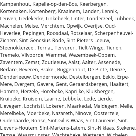
Kampenhout, Kapelle-op-den-Bos, Keerbergen,
Kortenaken, Kortenberg, Kraainem, Landen, Lennik,
Leuven, Liedekerke, Linkebeek, Linter, Londerzeel, Lubbeek,
Machelen, Meise, Merchtem, Opwijk, Overijse, Oud-
Heverlee, Pepingen, Roosdaal, Rotselaar, Scherpenheuvel-
Zichem, Sint-Genesius-Rode, Sint-Pieters-Leeuw,
Steenokkerzeel, Ternat, Tervuren, Tielt-Winge, Tienen,
Tremelo, Vilvoorde, Wemmel, Wezembeek-Oppem,
Zaventem, Zemst, Zoutleeuw, Aalst, Aalter, Assenede,
Berlare, Beveren, Brakel, Buggenhout, De Pinte, Deinze,
Denderleeuw, Dendermonde, Destelbergen, Eeklo, Erpe-
Mere, Evergem, Gavere, Gent, Geraardsbergen, Haaltert,
Hamme, Herzele, Horebeke, Kaprijke, Kluisbergen,
Kruibeke, Kruisem, Laarne, Lebbeke, Lede, Lierde,
Lievegem, Lochristi, Lokeren, Maarkedal, Maldegem, Melle,
Merelbeke, Moerbeke, Nazareth, Ninove, Oosterzele,
Oudenaarde, Ronse, Sint-Gillis-Waas, Sint-Laureins, Sint-
Lievens-Houtem, Sint-Martens-Latem, Sint-Niklaas, Stekene,
Temse, Waasmunster, Wachtebeke, Wetteren, Wichelen,