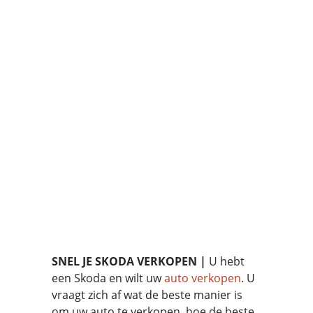
Vlaanderen –
Actief in alles
steden!
EM AutoCenter is een
erkend autobedrijf die uw
occasie auto opkoopt aan
een eerlijke en
marktconforme prijs.
SNEL JE SKODA VERKOPEN |
U hebt
een Skoda en wilt uw
auto verkopen
. U
vraagt zich af wat de beste manier is
om uw auto te verkopen, hoe de beste