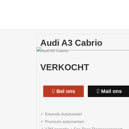
Audi A3 Cabrio
VERKOCHT
Bel ons
Mail ons
✓ Erkende Autohandel
✓ Premium automerken