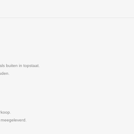
ls buiten in topstaat.
uden.
rkoop.
meegeleverd.