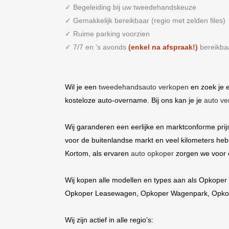
✓ Begeleiding bij uw tweedehandskeuze
✓ Gemakkelijk bereikbaar (regio met zelden files)
✓ Ruime parking voorzien
✓ 7/7 en ’s avonds
(enkel na afspraak!)
bereikbaa
Wil je een
tweedehandsauto verkopen
en zoek je e
kosteloze auto-overname. Bij ons kan je je
auto ve
Wij garanderen een eerlijke en marktconforme prij
voor de buitenlandse markt en veel kilometers heb
Kortom, als ervaren
auto opkoper
zorgen we voor 
Wij kopen alle modellen en types aan als
Opkoper 
Opkoper Leasewagen
,
Opkoper Wagenpark
,
Opkop
Wij zijn actief in alle regio’s: