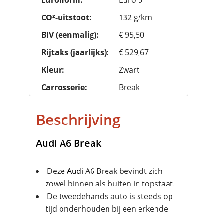
Euronorm:
Euro 5
CO²-uitstoot:
132 g/km
BIV (eenmalig):
€ 95,50
Rijtaks (jaarlijks):
€ 529,67
Kleur:
Zwart
Carrosserie:
Break
Beschrijving
Audi
A6 Break
Deze
Audi
A6 Break bevindt zich
zowel binnen als buiten in topstaat.
De tweedehands auto is steeds op
tijd onderhouden bij een erkende