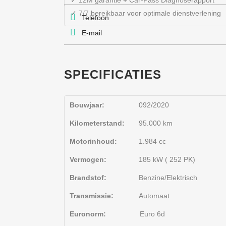
✓ 12M garantie + Car-Pass Diagnoserapport
✓ 7/7 bereikbaar voor optimale dienstverlening
Telefoon
E-mail
SPECIFICATIES
Bouwjaar:
092/2020
Kilometerstand:
95.000 km
Motorinhoud:
1.984 cc
Vermogen:
185 kW ( 252 PK)
Brandstof:
Benzine/Elektrisch
Transmissie:
Automaat
Euronorm:
Euro 6d