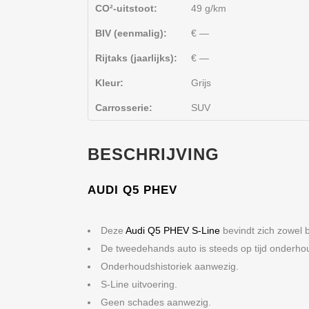
CO²-uitstoot:
49 g/km
BIV (eenmalig):
€ —
Rijtaks (jaarlijks):
€ —
Kleur:
Grijs
Carrosserie:
SUV
BESCHRIJVING
AUDI
Q5 PHEV
Deze
Audi
Q5 PHEV S-Line
bevindt zich zowel b
De tweedehands auto is steeds op tijd onderh
Onderhoudshistoriek aanwezig.
S-Line uitvoering.
Geen schades aanwezig.