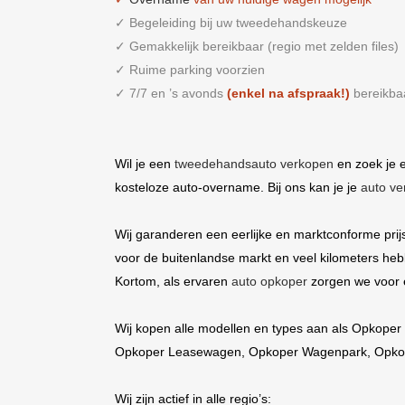
✓ Begeleiding bij uw tweedehandskeuze
✓ Gemakkelijk bereikbaar (regio met zelden files)
✓ Ruime parking voorzien
✓ 7/7 en ’s avonds
(enkel na afspraak!)
bereikbaa
Wil je een
tweedehandsauto verkopen
en zoek je e
kosteloze auto-overname. Bij ons kan je je
auto ve
Wij garanderen een eerlijke en marktconforme prij
voor de buitenlandse markt en veel kilometers heb
Kortom, als ervaren
auto opkoper
zorgen we voor 
Wij kopen alle modellen en types aan als
Opkoper 
Opkoper Leasewagen
,
Opkoper Wagenpark
,
Opkop
Wij zijn actief in alle regio’s: