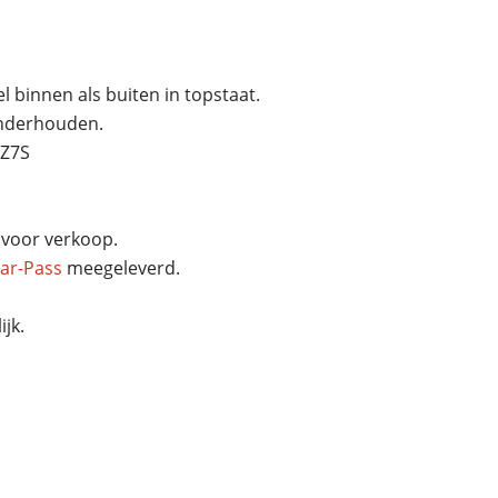
l binnen als buiten in topstaat.
onderhouden.
LZ7S
voor verkoop.
ar-Pass
meegeleverd.
jk.