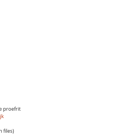
e proefrit
jk
 files)