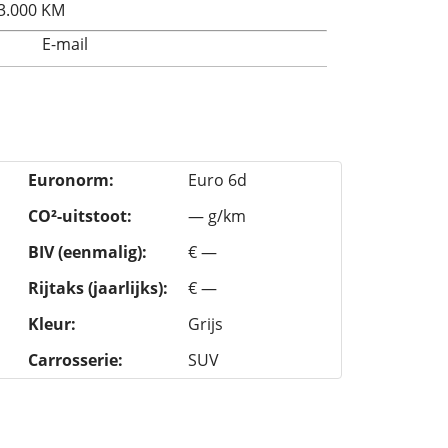
3.000 KM
E-mail
Euronorm:
Euro 6d
CO²-uitstoot:
— g/km
BIV (eenmalig):
€ —
Rijtaks (jaarlijks):
€ —
Kleur:
Grijs
Carrosserie:
SUV