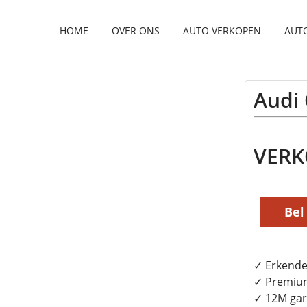
HOME
OVER ONS
AUTO VERKOPEN
AUT
Audi
VER
Bel
✓ Erkende
✓ Premiu
✓ 12M gar