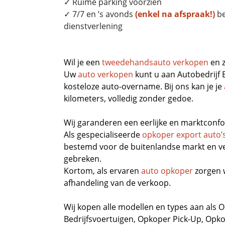
✓ Ruime parking voorzien
✓ 7/7 en ’s avonds
(enkel na afspraak!)
be
dienstverlening
Wil je een
tweedehandsauto verkopen
en z
Uw
auto verkopen
kunt u aan Autobedrijf
kosteloze auto-overname. Bij ons kan je je
kilometers, volledig zonder gedoe.
Wij garanderen een eerlijke en marktconfo
Als gespecialiseerde
opkoper export auto’
bestemd voor de buitenlandse markt en ve
gebreken.
Kortom, als ervaren
auto opkoper
zorgen 
afhandeling van de verkoop.
Wij kopen alle modellen en types aan als
O
Bedrijfsvoertuigen
,
Opkoper Pick-Up,
Opko