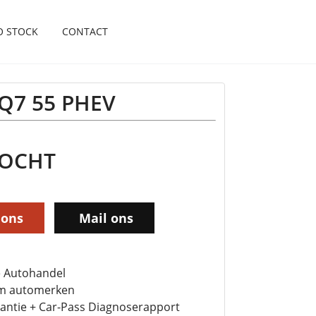
O STOCK
CONTACT
 Q7 55 PHEV
KOCHT
 ons
Mail ons
 Autohandel
m automerken
antie + Car-Pass Diagnoserapport