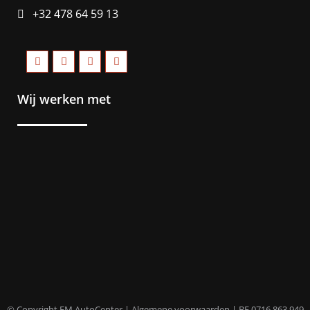
+32 478 64 59 13
Wij werken met
© Copyright EM AutoCenter |
Algemene voorwaarden
| BE 0716.863.949