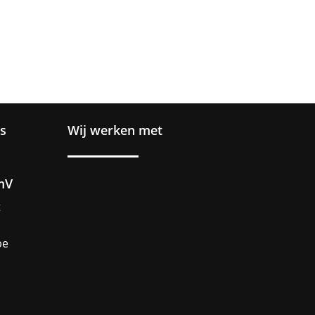
s
Wij werken met
mV
t
be