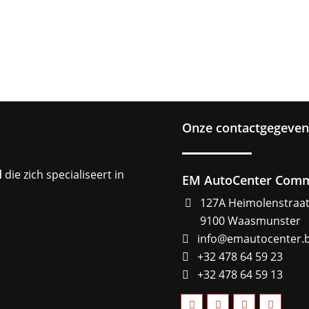
Onze contactgegeven
l
die zich specialiseert in
EM AutoCenter Com
127A Heimolenstraa
9100 Waasmunster
info@emautocenter.
+32 478 64 59 23
+32 478 64 59 13