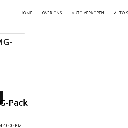
HOME
OVER ONS
AUTO VERKOPEN
AUTO 
MG-
G-Pack
142.000 KM