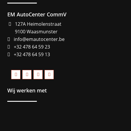
EM AutoCenter CommV
127A Heimolenstraat
9100 Waasmunster
info@emautocenter.be
+32 478 64 59 23
+32 478 64 59 13
Wij werken met