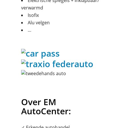
Elektrische spiegels + Inklapbaar/
verwarmd
Isofix
Alu velgen
…
Over EM
AutoCenter:
✓ Erkende autohandel