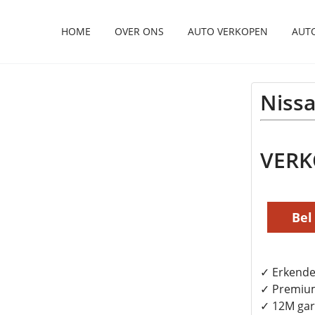
HOME
OVER ONS
AUTO VERKOPEN
AUT
Nissa
VER
Bel
✓ Erkende
✓ Premiu
✓ 12M gar