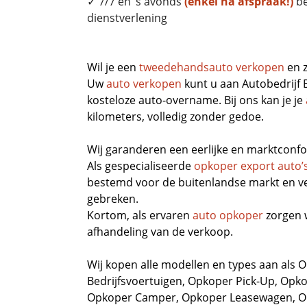
✓ 7/7 en ’s avonds
(enkel na afspraak!)
be
dienstverlening
Wil je een
tweedehandsauto verkopen
en z
Uw
auto verkopen
kunt u aan Autobedrijf
kosteloze auto-overname. Bij ons kan je je
kilometers, volledig zonder gedoe.
Wij garanderen een eerlijke en marktconfo
Als gespecialiseerde
opkoper export auto’
bestemd voor de buitenlandse markt en ve
gebreken.
Kortom, als ervaren
auto opkoper
zorgen 
afhandeling van de verkoop.
Wij kopen alle modellen en types aan als
O
Bedrijfsvoertuigen
,
Opkoper Pick-Up,
Opko
Opkoper Camper
,
Opkoper Leasewagen
,
O