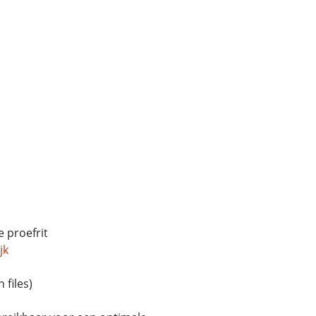
e proefrit
jk
 files)