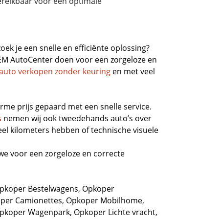
reikbaar voor een optimale
oek je een snelle en efficiënte oplossing?
 EM AutoCenter doen voor een zorgeloze en
auto verkopen zonder keuring
en met veel
rme prijs gepaard met een snelle service.
s
nemen wij ook tweedehands auto’s over
el kilometers hebben of technische visuele
we voor een zorgeloze en correcte
pkoper Bestelwagens
,
Opkoper
per Camionettes
,
Opkoper Mobilhome
,
pkoper Wagenpark
,
Opkoper Lichte vracht
,