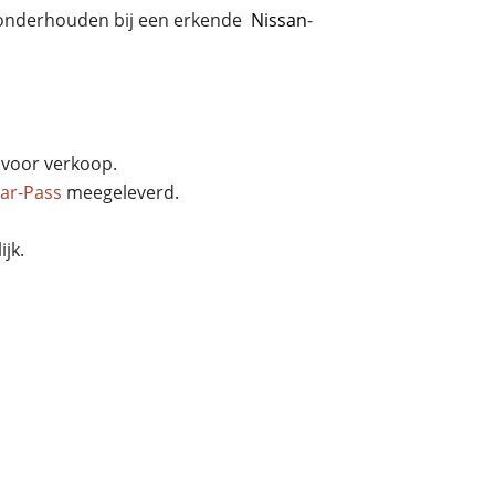
d onderhouden bij een erkende
Nissan
-
voor verkoop.
ar-Pass
meegeleverd.
jk.