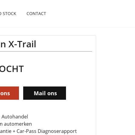
O STOCK
CONTACT
n X-Trail
KOCHT
 ons
Mail ons
 Autohandel
m automerken
antie + Car-Pass Diagnoserapport