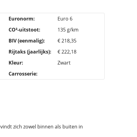
Euronorm:
Euro 6
CO²-uitstoot:
135 g/km
BIV (eenmalig):
€ 218,35
Rijtaks (jaarlijks):
€ 222,18
Kleur:
Zwart
Carrosserie:
vindt zich zowel binnen als buiten in