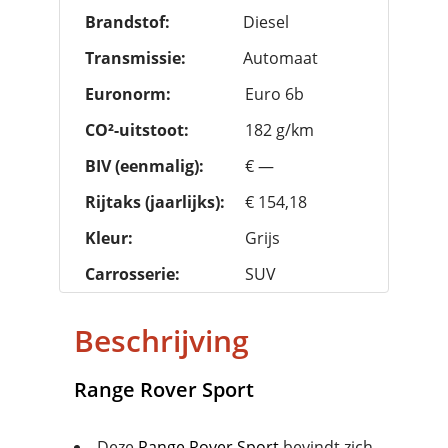
Brandstof:
Diesel
Transmissie:
Automaat
Euronorm:
Euro 6b
CO²-uitstoot:
182 g/km
BIV (eenmalig):
€ —
Rijtaks (jaarlijks):
€ 154,18
Kleur:
Grijs
Carrosserie:
SUV
Beschrijving
Range Rover
Sport
Deze
Range Rover Sport
bevindt zich