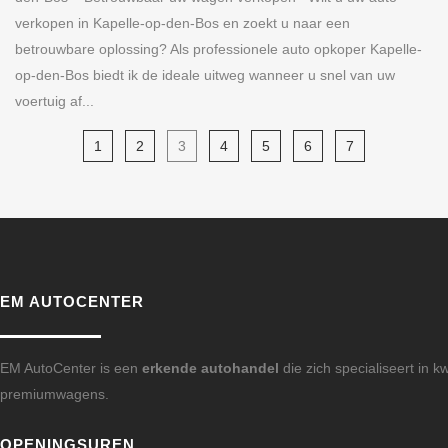
verkopen in Kapelle-op-den-Bos en zoekt u naar een
betrouwbare oplossing? Als professionele auto opkoper Kapelle-
op-den-Bos biedt ik de ideale uitweg wanneer u snel van uw
voertuig af...
1
2
3
4
5
6
7
EM AUTOCENTER
EM AutoCenter is een
erkende autohandel
die zich specialiseert in kw
premiumwagens.
OPENINGSUREN