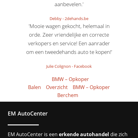
aanbevelen.'
Debby
-
2dehands.be
'Mooie wagen gekocht, helemaal in
orde. Zeer vriendelijke en correcte
verkopers en service! Een aanrader
om een tweedehands auto te kopen!'
Julie Colignon
-
Facebook
BMW – Opkoper
Balen
Overzicht
BMW – Opkoper
Berchem
EM AutoCenter
EM AutoCenter is een
erkende autohandel
die zich