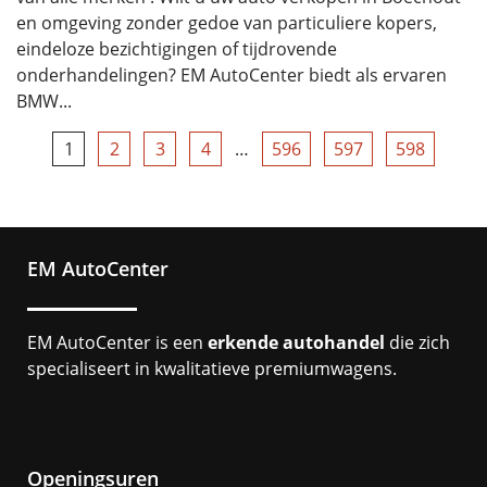
en omgeving zonder gedoe van particuliere kopers,
eindeloze bezichtigingen of tijdrovende
onderhandelingen? EM AutoCenter biedt als ervaren
BMW...
1
2
3
4
…
596
597
598
EM AutoCenter
EM AutoCenter is een
erkende autohandel
die zich
specialiseert in kwalitatieve premiumwagens.
Openingsuren