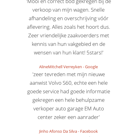
'Mooi en correct bod gekregen bij de
verkoop van mijn wagen. Snelle
afhandeling en overschrijving vóór
aflevering. Alles zoals het hoort dus.
Zeer vriendelijke zaakvoerders met
kennis van hun vakgebied en de
wensen van hun klant! 5stars!'
AlineMitchell Verreyken
-
Google
'zeer tevreden met mijn nieuwe
aanwist Volvo S60, echte een hele
goede service had goede informatie
gekregen een hele behulpzame
verkoper auto garage EM Auto
center zeker een aanrader'
Jinho Afonso Da Silva
-
Facebook