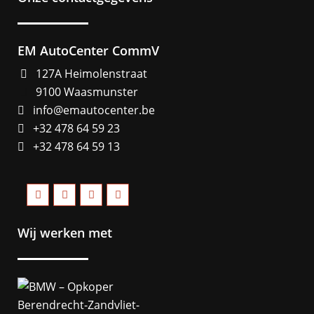
EM AutoCenter CommV
127A Heimolenstraat
9100 Waasmunster
info@emautocenter.be
+32 478 64 59 23
+32 478 64 59 13
Wij werken met