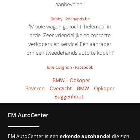
aanbevelen.'
Debby
-
2dehands.be
'Mooie wagen gekocht, helemaal in
orde. Zeer vriendelijke en correcte
verkopers en service! Een aanrader
om een tweedehands auto te kopen!'
Julie Colignon
-
Facebook
BMW – Opkoper
Beveren
Overzicht
BMW – Opkoper
Buggenhout
EM AutoCenter
EM AutoCenter is een
erkende autohandel
die zich