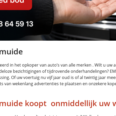
smuide
erd in het opkoper van auto’s van alle merken . Wilt u uw
ndeloze bezichtigingen of tijdrovende onderhandelingen? E
g. Of uw voertuig nu vijf jaar oud is of al twintig jaar mee
ats van wekenlang advertenties te plaatsen en onzekere kope
muide koopt onmiddellijk uw