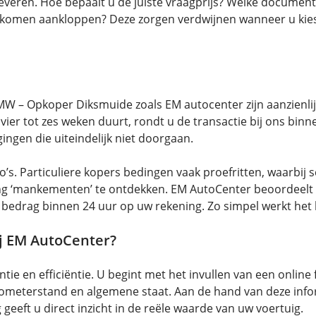
veren. Hoe bepaalt u de juiste vraagprijs? Welke documente
 komen aankloppen? Deze zorgen verdwijnen wanneer u kie
W – Opkoper Diksmuide zoals EM autocenter zijn aanzienlijk.
vier tot zes weken duurt, rondt u de transactie bij ons bin
ngen die uiteindelijk niet doorgaan.
sico’s. Particuliere kopers bedingen vaak proefritten, waar
ling ‘mankementen’ te ontdekken. EM AutoCenter beoordeelt
et bedrag binnen 24 uur op uw rekening. Zo simpel werkt he
j EM AutoCenter?
ie en efficiëntie. U begint met het invullen van een onlin
ilometerstand en algemene staat. Aan de hand van deze inf
 geeft u direct inzicht in de reële waarde van uw voertuig.