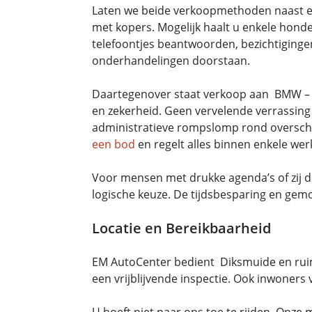
Laten we beide verkoopmethoden naast elka
met kopers. Mogelijk haalt u enkele honder
telefoontjes beantwoorden, bezichtigingen
onderhandelingen doorstaan.
Daartegenover staat verkoop aan BMW – 
en zekerheid. Geen vervelende verrassing
administratieve rompslomp rond overschri
een bod
en regelt alles binnen enkele we
Voor mensen met drukke agenda’s of zij 
logische keuze. De tijdsbesparing en gem
Locatie en Bereikbaarheid
EM AutoCenter bedient Diksmuide en ruim
een vrijblijvende inspectie. Ook inwone
U hoeft niet naar ons toe te rijden. Onze