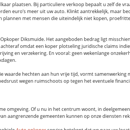
ar plaatsen. Bij particuliere verkoop bepaalt u zelf de vr
den euro’s meer uit uw auto. Klinkt aantrekkelijk, maar bed
 plannen met mensen die uiteindelijk niet kopen, proefritt
Opkoper Diksmuide. Het aangeboden bedrag ligt misschien 
 achteraf omdat een koper plotseling juridische claims in
jving en verzekering. En vooral: geen wekenlange onzeker
rkdagen.
die waarde hechten aan hun vrije tijd, vormt samenwerki
oedsrust wegen ruimschoots op tegen het eventuele financië
e omgeving. Of u nu in het centrum woont, in deelgemeent
rs van aangrenzende gemeenten kunnen op onze diensten re
 mobiele
Auto opkoper
service betekent dat we naar uw locat