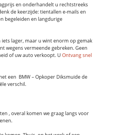
aagprijs en onderhandelt u rechtstreeks
enk de keerzijde: tientallen e-mails en
en begeleiden en langdurige
iets lager, maar u wint enorm op gemak
dient wegens vermeende gebreken. Geen
heid of uw auto verkoopt. U
Ontvang snel
ng met een BMW – Opkoper Diksmuide de
le verschil.
en , overal komen we graag langs voor
kenen.
ie komen. Thuis, op het werk of een