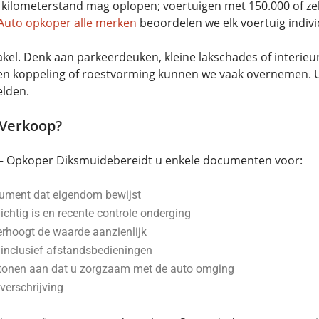
kilometerstand mag oplopen; voertuigen met 150.000 of zelfs
Auto opkoper alle merken
beoordelen we elk voertuig individ
l. Denk aan parkeerdeuken, kleine lakschades of interieurs
ten koppeling of roestvorming kunnen we vaak overnemen. U
elden.
 Verkoop?
 – Opkoper Diksmuidebereidt u enkele documenten voor:
ument dat eigendom bewijst
chtig is en recente controle onderging
erhoogt de waarde aanzienlijk
s inclusief afstandsbedieningen
tonen aan dat u zorgzaam met de auto omging
overschrijving