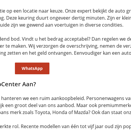
e op een locatie naar keuze. Onze expert bekijkt de auto gro
. Deze keuring duurt ongeveer dertig minuten. Zijn er kl
de zijn we gewend aan voertuigen in diverse condities.
ndend bod. Vindt u het bedrag acceptabel? Dan regelen we d
ver te maken. Wij verzorgen de overschrijving, nemen de ver
ning zetten en het geld ontvangen. Eenvoudiger kan een auto
WhatsApp
oCenter Aan?
e hanteren we een ruim aankoopbeleid. Personenwagens va
ijk een groot deel van ons aanbod. Maar ook premiummerk
pans merk zoals Toyota, Honda of Mazda? Ook dan staat on
erkte rol. Recente modellen van één tot vijf jaar oud zijn po