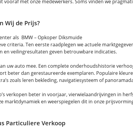
it vooraf met onze medewerkers. Soms vinden we pragmat
 Wij de Prijs?
oCenter als BMW – Opkoper Diksmuide
ieve criteria. Ten eerste raadplegen we actuele marktgege
n en veilingresultaten geven betrouwbare indicaties.
an uw auto mee. Een complete onderhoudshistorie verhoogt 
rt beter dan gerestaureerde exemplaren. Populaire kleuren a
ra’s zoals leren bekleding, navigatiesysteem of panoramadak
s verkopen beter in voorjaar, vierwielaandrijvingen in herf
 marktdynamiek en weerspiegelen dit in onze prijsvorming.
us Particuliere Verkoop