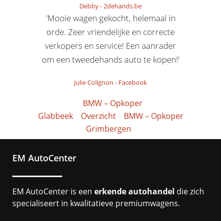
Debby
-
2dehands.be
'Mooie wagen gekocht, helemaal in
orde. Zeer vriendelijke en correcte
verkopers en service! Een aanrader
om een tweedehands auto te kopen!'
Julie Colignon
-
Facebook
BMW – Opkoper
Glabbeek
Overzicht
BMW – Opkoper
Grimbergen
EM AutoCenter
EM AutoCenter is een
erkende autohandel
die zich
specialiseert in kwalitatieve premiumwagens.