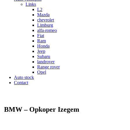
Links
L2
Mazda
chevrolet
Limburg
alfa-romeo
Fiat
Ram
Honda
Jeep
Subaru
landrover
Range rover
Opel
Auto stock
Contact
BMW – Opkoper Izegem