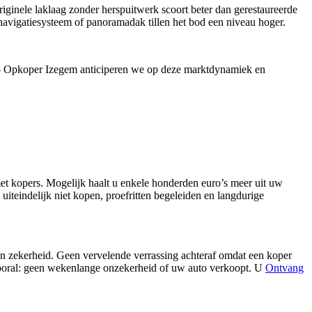
ginele laklaag zonder herspuitwerk scoort beter dan gerestaureerde
 navigatiesysteem of panoramadak tillen het bod een niveau hoger.
W – Opkoper Izegem anticiperen we op deze marktdynamiek en
met kopers. Mogelijk haalt u enkele honderden euro’s meer uit uw
uiteindelijk niet kopen, proefritten begeleiden en langdurige
 zekerheid. Geen vervelende verrassing achteraf omdat een koper
vooral: geen wekenlange onzekerheid of uw auto verkoopt. U
Ontvang