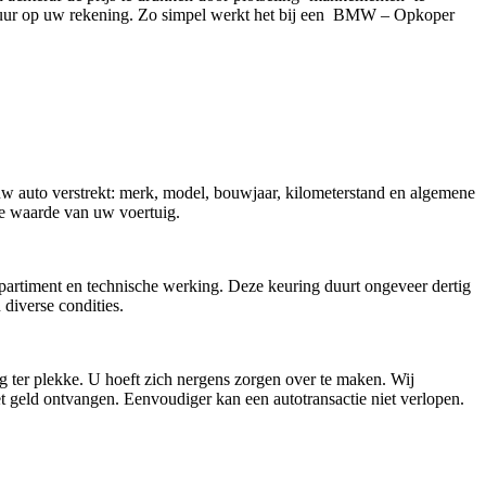
4 uur op uw rekening. Zo simpel werkt het bij een BMW – Opkoper
 uw auto verstrekt: merk, model, bouwjaar, kilometerstand en algemene
ële waarde van uw voertuig.
mpartiment en technische werking. Deze keuring duurt ongeveer dertig
iverse condities.
g ter plekke. U hoeft zich nergens zorgen over te maken. Wij
t geld ontvangen. Eenvoudiger kan een autotransactie niet verlopen.