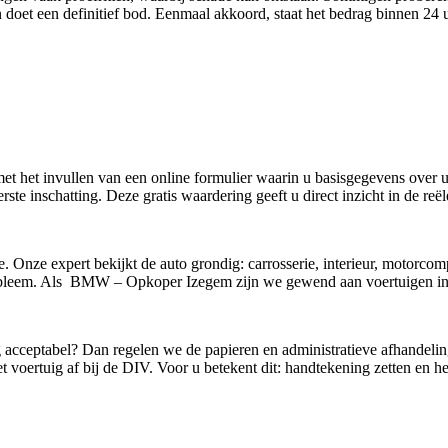
 doet een definitief bod. Eenmaal akkoord, staat het bedrag binnen 2
 met het invullen van een online formulier waarin u basisgegevens over
ste inschatting. Deze gratis waardering geeft u direct inzicht in de re
e. Onze expert bekijkt de auto grondig: carrosserie, interieur, motorco
obleem. Als BMW – Opkoper Izegem zijn we gewend aan voertuigen in d
g acceptabel? Dan regelen we de papieren en administratieve afhandelin
 voertuig af bij de DIV. Voor u betekent dit: handtekening zetten en he