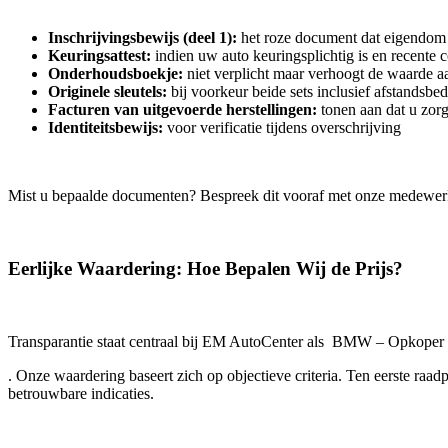
Inschrijvingsbewijs (deel 1):
het roze document dat eigendom 
Keuringsattest:
indien uw auto keuringsplichtig is en recente 
Onderhoudsboekje:
niet verplicht maar verhoogt de waarde aa
Originele sleutels:
bij voorkeur beide sets inclusief afstandsbe
Facturen van uitgevoerde herstellingen:
tonen aan dat u zor
Identiteitsbewijs:
voor verificatie tijdens overschrijving
Mist u bepaalde documenten? Bespreek dit vooraf met onze medewer
Eerlijke Waardering: Hoe Bepalen Wij de Prijs?
Transparantie staat centraal bij EM AutoCenter als BMW – Opkoper
. Onze waardering baseert zich op objectieve criteria. Ten eerste ra
betrouwbare indicaties.