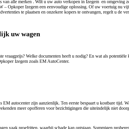
van alle merken . Wilt u uw auto verkopen in Izegem en omgeving zond
 Opkoper Izegem een eenvoudige oplossing. Of uw voertuig nu vijf jaa
dvertenties te plaatsen en onzekere kopers te ontvangen, regelt u de v
ijk uw wagen
iste vraagprijs? Welke documenten heeft u nodig? En wat als potentië
Opkoper Izegem zoals EM AutoCenter.
 autocenter zijn aanzienlijk. Ten eerste bespaart u kostbare tijd. Waa
ekenden meer opofferen voor bezichtigingen die uiteindelijk niet door
edingen vaak proefritten, waarbij schade kan ontstaan. Sommigen probere