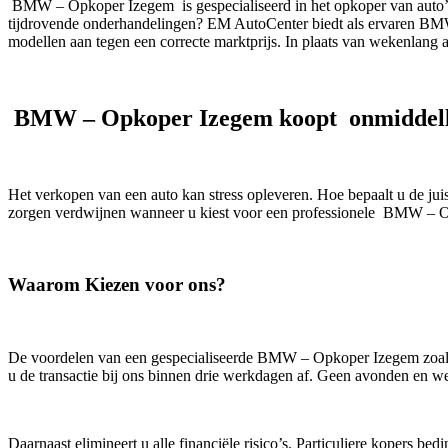
BMW – Opkoper Izegem is gespecialiseerd in het opkoper van auto’s 
tijdrovende onderhandelingen? EM AutoCenter biedt als ervaren BMW –
modellen aan tegen een correcte marktprijs. In plaats van wekenlang a
BMW – Opkoper Izegem koopt onmiddell
Het verkopen van een auto kan stress opleveren. Hoe bepaalt u de ju
zorgen verdwijnen wanneer u kiest voor een professionele BMW – 
Waarom Kiezen voor ons?
De voordelen van een gespecialiseerde BMW – Opkoper Izegem zoals EM
u de transactie bij ons binnen drie werkdagen af. Geen avonden en we
Daarnaast elimineert u alle financiële risico’s. Particuliere kopers b