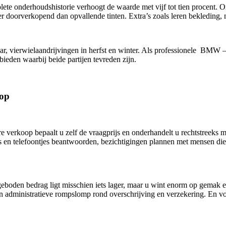
 onderhoudshistorie verhoogt de waarde met vijf tot tien procent. Ori
ker doorverkopend dan opvallende tinten. Extra’s zoals leren bekleding,
aar, vierwielaandrijvingen in herfst en winter. Als professionele BM
ieden waarbij beide partijen tevreden zijn.
oop
e verkoop bepaalt u zelf de vraagprijs en onderhandelt u rechtstreeks 
ls en telefoontjes beantwoorden, bezichtigingen plannen met mensen die 
den bedrag ligt misschien iets lager, maar u wint enorm op gemak en
en administratieve rompslomp rond overschrijving en verzekering. En 