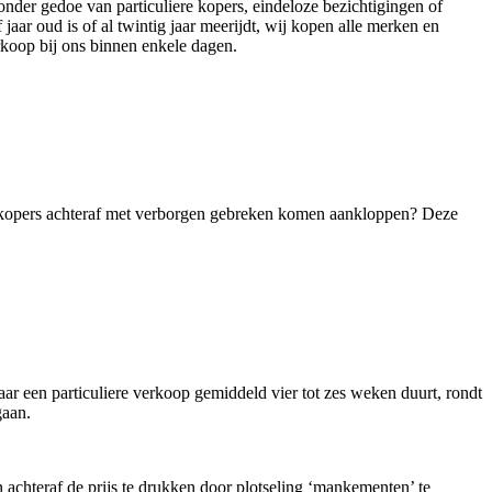
er gedoe van particuliere kopers, eindeloze bezichtigingen of
r oud is of al twintig jaar meerijdt, wij kopen alle merken en
erkoop bij ons binnen enkele dagen.
le kopers achteraf met verborgen gebreken komen aankloppen? Deze
r een particuliere verkoop gemiddeld vier tot zes weken duurt, rondt
gaan.
n achteraf de prijs te drukken door plotseling ‘mankementen’ te