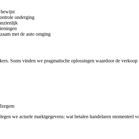
bewijst
controle onderging
nzienlijk
dieningen
gzaam met de auto omging
kers. Soms vinden we pragmatische oplossingen waardoor de verkoop 
 Izegem
adplegen we actuele marktgegevens: wat betalen handelaren momenteel v