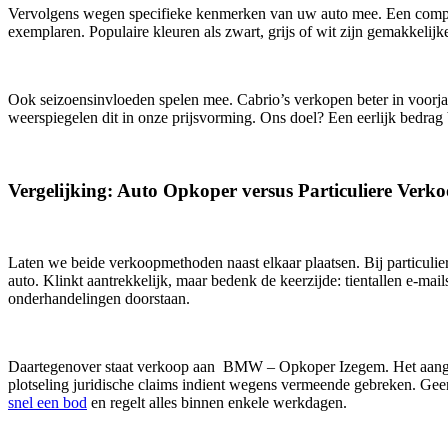
Vervolgens wegen specifieke kenmerken van uw auto mee. Een complete
exemplaren. Populaire kleuren als zwart, grijs of wit zijn gemakkelij
Ook seizoensinvloeden spelen mee. Cabrio’s verkopen beter in voorj
weerspiegelen dit in onze prijsvorming. Ons doel? Een eerlijk bedrag b
Vergelijking: Auto Opkoper versus Particuliere Verk
Laten we beide verkoopmethoden naast elkaar plaatsen. Bij particulier
auto. Klinkt aantrekkelijk, maar bedenk de keerzijde: tientallen e-mai
onderhandelingen doorstaan.
Daartegenover staat verkoop aan BMW – Opkoper Izegem. Het aangebo
plotseling juridische claims indient wegens vermeende gebreken. Ge
snel een bod
en regelt alles binnen enkele werkdagen.