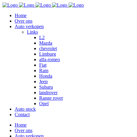
Home
Over ons
Auto verkopen
Links
L2
Mazda
chevrolet
Limburg
alfa-romeo
Fiat
Ram
Honda
Jeep
Subaru
landrover
Range rover
Opel
Auto stock
Contact
Home
Over ons
Auto verkopen