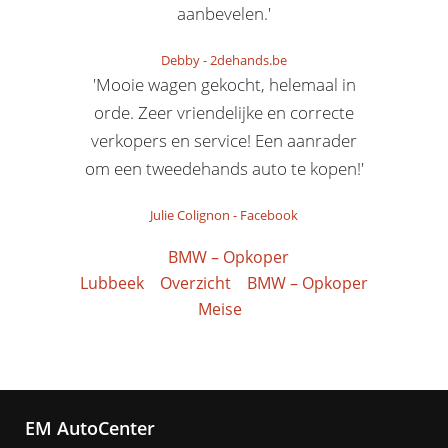
aanbevelen.'
Debby
-
2dehands.be
'Mooie wagen gekocht, helemaal in
orde. Zeer vriendelijke en correcte
verkopers en service! Een aanrader
om een tweedehands auto te kopen!'
Julie Colignon
-
Facebook
BMW – Opkoper
Lubbeek
Overzicht
BMW – Opkoper
Meise
EM AutoCenter