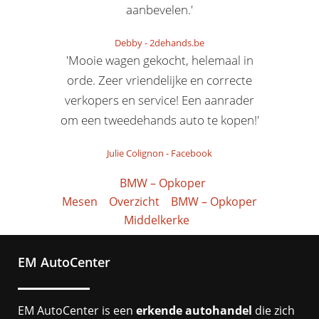
aanbevelen.'
Debby
-
2dehands.be
'Mooie wagen gekocht, helemaal in
orde. Zeer vriendelijke en correcte
verkopers en service! Een aanrader
om een tweedehands auto te kopen!'
Julie Colignon
-
Facebook
BMW – Opkoper
Mesen
Overzicht
BMW – Opkoper
Middelkerke
EM AutoCenter
EM AutoCenter is een
erkende autohandel
die zich