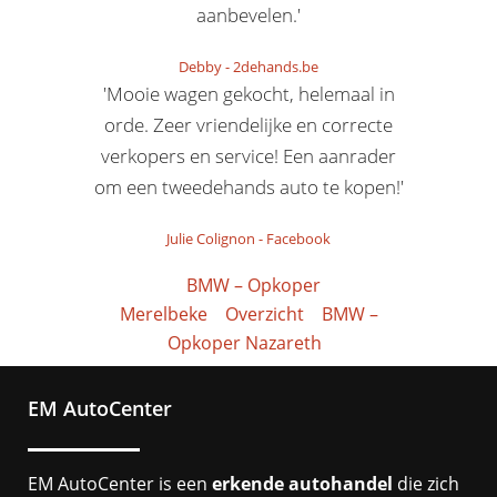
aanbevelen.'
Debby
-
2dehands.be
'Mooie wagen gekocht, helemaal in
orde. Zeer vriendelijke en correcte
verkopers en service! Een aanrader
om een tweedehands auto te kopen!'
Julie Colignon
-
Facebook
BMW – Opkoper
Merelbeke
Overzicht
BMW –
Opkoper Nazareth
EM AutoCenter
EM AutoCenter is een
erkende autohandel
die zich