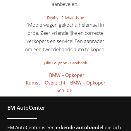
aanbevelen.'
Debby
-
2dehands.be
'Mooie wagen gekocht, helemaal in
orde. Zeer vriendelijke en correcte
verkopers en service! Een aanrader
om een tweedehands auto te kopen!'
Julie Colignon
-
Facebook
BMW – Opkoper
Rumst
Overzicht
BMW – Opkoper
Schilde
EM AutoCenter
EM AutoCenter is een
erkende autohandel
die zich