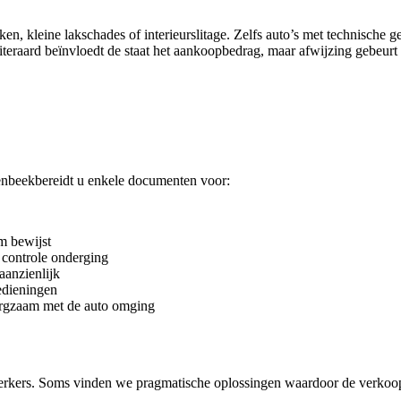
 kleine lakschades of interieurslitage. Zelfs auto’s met technische ge
eraard beïnvloedt de staat het aankoopbedrag, maar afwijzing gebeurt 
nbeekbereidt u enkele documenten voor:
m bewijst
 controle onderging
aanzienlijk
bedieningen
orgzaam met de auto omging
rkers. Soms vinden we pragmatische oplossingen waardoor de verkoo