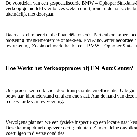
De voordelen van een gespecialiseerde BMW – Opkoper Sint-Jans-Mole
verkoop gemiddeld vier tot zes weken duurt, rondt u de transactie
uiteindelijk niet doorgaan.
Daarnaast elimineert u alle financiële risico’s. Particuliere kopers
plotseling ‘mankementen’ te ontdekken. EM AutoCenter beoordeelt u
uw rekening. Zo simpel werkt het bij een BMW – Opkoper Sint-Ja
Hoe Werkt het Verkoopproces bij EM AutoCenter?
Ons proces kenmerkt zich door transparantie en efficiëntie. U begin
bouwjaar, kilometerstand en algemene staat. Aan de hand van deze inf
reële waarde van uw voertuig.
Vervolgens plannen we een fysieke inspectie op een locatie naar keu
Deze keuring duurt ongeveer dertig minuten. Zijn er kleine onv
voertuigen in diverse condities.