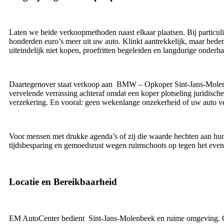
Laten we beide verkoopmethoden naast elkaar plaatsen. Bij particuli
honderden euro’s meer uit uw auto. Klinkt aantrekkelijk, maar beden
uiteindelijk niet kopen, proefritten begeleiden en langdurige onderh
Daartegenover staat verkoop aan BMW – Opkoper Sint-Jans-Molenbe
vervelende verrassing achteraf omdat een koper plotseling juridis
verzekering. En vooral: geen wekenlange onzekerheid of uw auto 
Voor mensen met drukke agenda’s of zij die waarde hechten aan h
tijdsbesparing en gemoedsrust wegen ruimschoots op tegen het eventu
Locatie en Bereikbaarheid
EM AutoCenter bedient Sint-Jans-Molenbeek en ruime omgeving. Of 