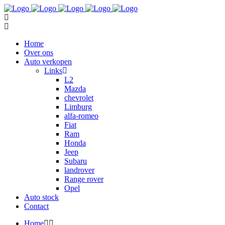
Home
Over ons
Auto verkopen
Links
L2
Mazda
chevrolet
Limburg
alfa-romeo
Fiat
Ram
Honda
Jeep
Subaru
landrover
Range rover
Opel
Auto stock
Contact
Home