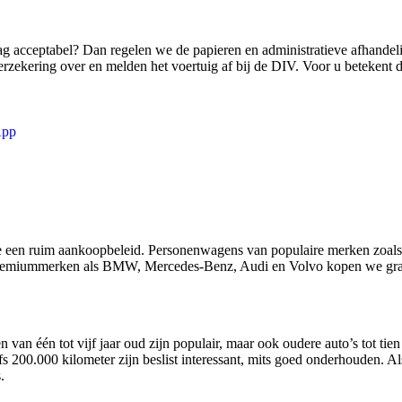
ag acceptabel? Dan regelen we de papieren en administratieve afhandeli
zekering over en melden het voertuig af bij de DIV. Voor u betekent di
App
een ruim aankoopbeleid. Personenwagens van populaire merken zoals
 premiummerken als BMW, Mercedes-Benz, Audi en Volvo kopen we graa
n van één tot vijf jaar oud zijn populair, maar ook oudere auto’s tot ti
s 200.000 kilometer zijn beslist interessant, mits goed onderhouden. A
.