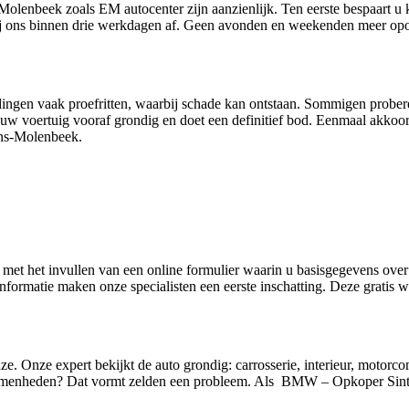
nbeek zoals EM autocenter zijn aanzienlijk. Ten eerste bespaart u kos
 bij ons binnen drie werkdagen af. Geen avonden en weekenden meer opo
 bedingen vaak proefritten, waarbij schade kan ontstaan. Sommigen prober
w voertuig vooraf grondig en doet een definitief bod. Eenmaal akkoord
ns-Molenbeek.
t met het invullen van een online formulier waarin u basisgegevens over
ormatie maken onze specialisten een eerste inschatting. Deze gratis waa
ze. Onze expert bekijkt de auto grondig: carrosserie, interieur, motorc
olkomenheden? Dat vormt zelden een probleem. Als BMW – Opkoper Sin