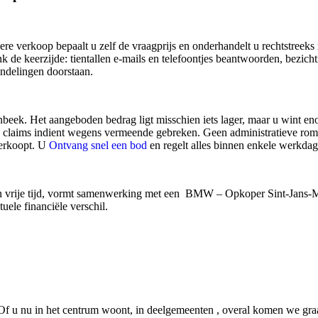
ere verkoop bepaalt u zelf de vraagprijs en onderhandelt u rechtstreeks
k de keerzijde: tientallen e-mails en telefoontjes beantwoorden, bezic
andelingen doorstaan.
ek. Het aangeboden bedrag ligt misschien iets lager, maar u wint e
che claims indient wegens vermeende gebreken. Geen administratieve ro
verkoopt. U
Ontvang snel een bod
en regelt alles binnen enkele werkdag
un vrije tijd, vormt samenwerking met een BMW – Opkoper Sint-Jans-
ele financiële verschil.
u nu in het centrum woont, in deelgemeenten , overal komen we graag