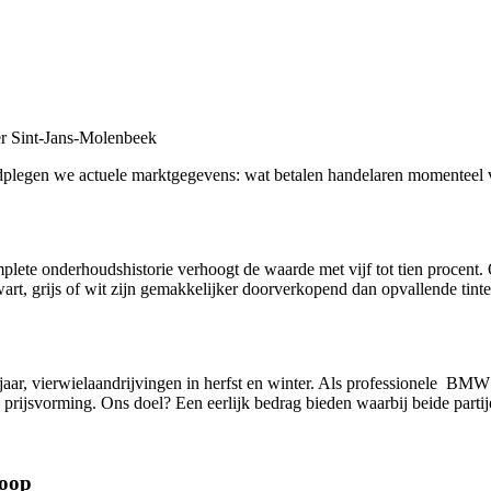
r Sint-Jans-Molenbeek
raadplegen we actuele marktgegevens: wat betalen handelaren momenteel 
te onderhoudshistorie verhoogt de waarde met vijf tot tien procent. 
art, grijs of wit zijn gemakkelijker doorverkopend dan opvallende tinte
jaar, vierwielaandrijvingen in herfst en winter. Als professionele B
rijsvorming. Ons doel? Een eerlijk bedrag bieden waarbij beide partije
koop