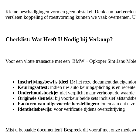
Kleine beschadigingen vormen geen obstakel. Denk aan parkeerdeuken,
versleten koppeling of roestvorming kunnen we vaak overnemen. Uit
Checklist: Wat Heeft U Nodig bij Verkoop?
Voor een vlotte transactie met een BMW – Opkoper Sint-Jans-Mole
Inschrijvingsbewijs (deel 1):
het roze document dat eigendo
Keuringsattest:
indien uw auto keuringsplichtig is en recente
Onderhoudsboekje:
niet verplicht maar verhoogt de waarde 
Originele sleutels:
bij voorkeur beide sets inclusief afstands
Facturen van uitgevoerde herstellingen:
tonen aan dat u z
Identiteitsbewijs:
voor verificatie tijdens overschrijving
Mist u bepaalde documenten? Bespreek dit vooraf met onze medewe