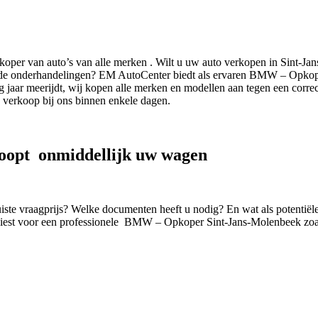
oper van auto’s van alle merken . Wilt u uw auto verkopen in Sint-
ovende onderhandelingen? EM AutoCenter biedt als ervaren BMW – Opko
ig jaar meerijdt, wij kopen alle merken en modellen aan tegen een corre
e verkoop bij ons binnen enkele dagen.
opt onmiddellijk uw wagen
uiste vraagprijs? Welke documenten heeft u nodig? En wat als potentiël
iest voor een professionele BMW – Opkoper Sint-Jans-Molenbeek zo