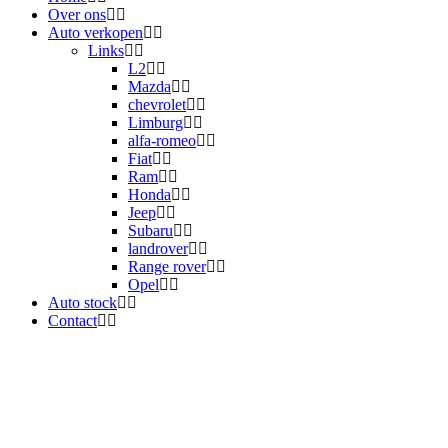
Over ons
Auto verkopen
Links
L2
Mazda
chevrolet
Limburg
alfa-romeo
Fiat
Ram
Honda
Jeep
Subaru
landrover
Range rover
Opel
Auto stock
Contact