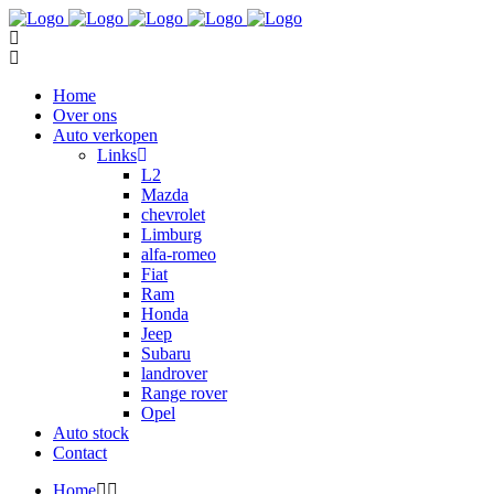
Home
Over ons
Auto verkopen
Links
L2
Mazda
chevrolet
Limburg
alfa-romeo
Fiat
Ram
Honda
Jeep
Subaru
landrover
Range rover
Opel
Auto stock
Contact
Home