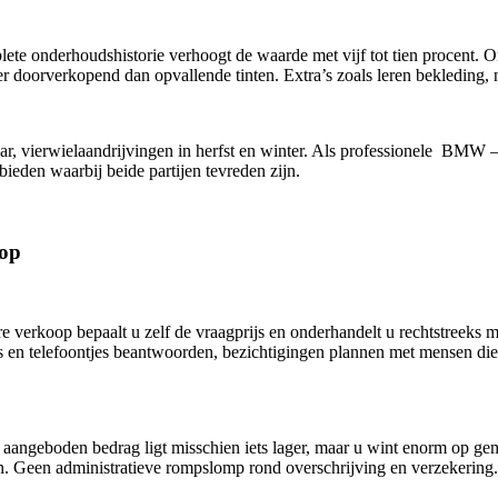
 onderhoudshistorie verhoogt de waarde met vijf tot tien procent. Ori
ker doorverkopend dan opvallende tinten. Extra’s zoals leren bekleding,
aar, vierwielaandrijvingen in herfst en winter. Als professionele B
ieden waarbij beide partijen tevreden zijn.
oop
e verkoop bepaalt u zelf de vraagprijs en onderhandelt u rechtstreeks 
ls en telefoontjes beantwoorden, bezichtigingen plannen met mensen die 
geboden bedrag ligt misschien iets lager, maar u wint enorm op gema
en. Geen administratieve rompslomp rond overschrijving en verzekerin