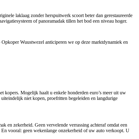
ginele laklaag zonder herspuitwerk scoort beter dan gerestaureerde
 navigatiesysteem of panoramadak tillen het bod een niveau hoger.
MW – Opkoper Wuustwezel anticiperen we op deze marktdynamiek en
met kopers. Mogelijk haalt u enkele honderden euro’s meer uit uw
uiteindelijk niet kopen, proefritten begeleiden en langdurige
k en zekerheid. Geen vervelende verrassing achteraf omdat een
g. En vooral: geen wekenlange onzekerheid of uw auto verkoopt. U