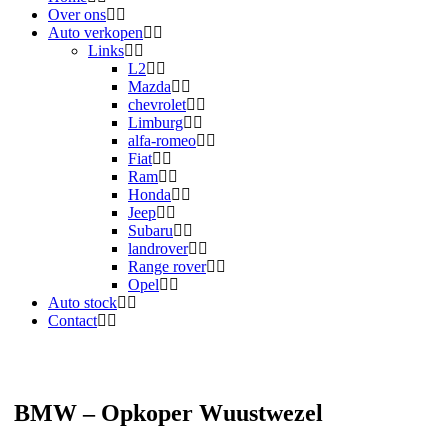
Over ons
Auto verkopen
Links
L2
Mazda
chevrolet
Limburg
alfa-romeo
Fiat
Ram
Honda
Jeep
Subaru
landrover
Range rover
Opel
Auto stock
Contact
BMW – Opkoper Wuustwezel