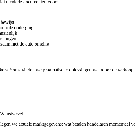
dt u enkele documenten voor:
bewijst
controle onderging
nzienlijk
dieningen
gzaam met de auto omging
kers. Soms vinden we pragmatische oplossingen waardoor de verkoop 
r Wuustwezel
adplegen we actuele marktgegevens: wat betalen handelaren momenteel v