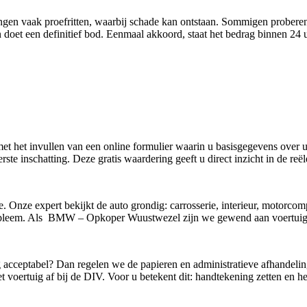
edingen vaak proefritten, waarbij schade kan ontstaan. Sommigen probere
 doet een definitief bod. Eenmaal akkoord, staat het bedrag binnen 2
 met het invullen van een online formulier waarin u basisgegevens over
ste inschatting. Deze gratis waardering geeft u direct inzicht in de re
e. Onze expert bekijkt de auto grondig: carrosserie, interieur, motorco
obleem. Als BMW – Opkoper Wuustwezel zijn we gewend aan voertuigen
g acceptabel? Dan regelen we de papieren en administratieve afhandelin
 voertuig af bij de DIV. Voor u betekent dit: handtekening zetten en he