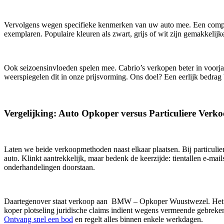
Vervolgens wegen specifieke kenmerken van uw auto mee. Een complete
exemplaren. Populaire kleuren als zwart, grijs of wit zijn gemakkelij
Ook seizoensinvloeden spelen mee. Cabrio’s verkopen beter in voorj
weerspiegelen dit in onze prijsvorming. Ons doel? Een eerlijk bedrag b
Vergelijking: Auto Opkoper versus Particuliere Verk
Laten we beide verkoopmethoden naast elkaar plaatsen. Bij particulier
auto. Klinkt aantrekkelijk, maar bedenk de keerzijde: tientallen e-mai
onderhandelingen doorstaan.
Daartegenover staat verkoop aan BMW – Opkoper Wuustwezel. Het aan
koper plotseling juridische claims indient wegens vermeende gebrek
Ontvang snel een bod
en regelt alles binnen enkele werkdagen.