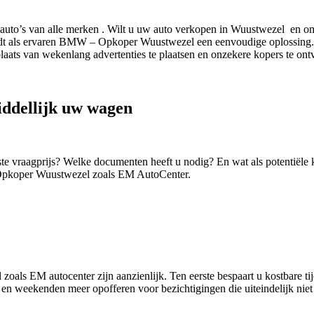
to’s van alle merken . Wilt u uw auto verkopen in Wuustwezel en omg
 als ervaren BMW – Opkoper Wuustwezel een eenvoudige oplossing. Of u
laats van wekenlang advertenties te plaatsen en onzekere kopers te ont
dellijk uw wagen
iste vraagprijs? Welke documenten heeft u nodig? En wat als potentië
Opkoper Wuustwezel zoals EM AutoCenter.
s EM autocenter zijn aanzienlijk. Ten eerste bespaart u kostbare tijd
 en weekenden meer opofferen voor bezichtigingen die uiteindelijk nie