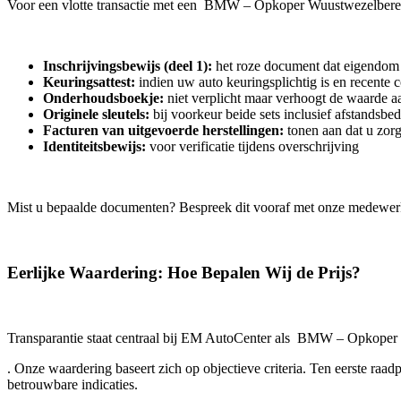
Voor een vlotte transactie met een BMW – Opkoper Wuustwezelberei
Inschrijvingsbewijs (deel 1):
het roze document dat eigendom 
Keuringsattest:
indien uw auto keuringsplichtig is en recente 
Onderhoudsboekje:
niet verplicht maar verhoogt de waarde aa
Originele sleutels:
bij voorkeur beide sets inclusief afstandsbe
Facturen van uitgevoerde herstellingen:
tonen aan dat u zor
Identiteitsbewijs:
voor verificatie tijdens overschrijving
Mist u bepaalde documenten? Bespreek dit vooraf met onze medewer
Eerlijke Waardering: Hoe Bepalen Wij de Prijs?
Transparantie staat centraal bij EM AutoCenter als BMW – Opkope
. Onze waardering baseert zich op objectieve criteria. Ten eerste ra
betrouwbare indicaties.