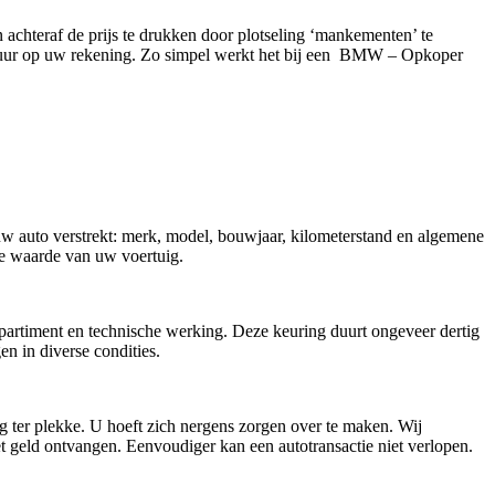
n achteraf de prijs te drukken door plotseling ‘mankementen’ te
4 uur op uw rekening. Zo simpel werkt het bij een BMW – Opkoper
 uw auto verstrekt: merk, model, bouwjaar, kilometerstand en algemene
ële waarde van uw voertuig.
mpartiment en technische werking. Deze keuring duurt ongeveer dertig
 in diverse condities.
g ter plekke. U hoeft zich nergens zorgen over te maken. Wij
t geld ontvangen. Eenvoudiger kan een autotransactie niet verlopen.