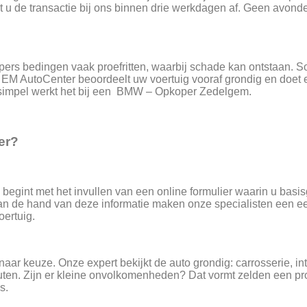
ndt u de transactie bij ons binnen drie werkdagen af. Geen avo
e kopers bedingen vaak proefritten, waarbij schade kan ontstaan.
. EM AutoCenter beoordeelt uw voertuig vooraf grondig en doet 
o simpel werkt het bij een BMW – Opkoper Zedelgem.
er?
U begint met het invullen van een online formulier waarin u basi
n de hand van deze informatie maken onze specialisten een eer
oertuig.
aar keuze. Onze expert bekijkt de auto grondig: carrosserie, in
nuten. Zijn er kleine onvolkomenheden? Dat vormt zelden een
s.