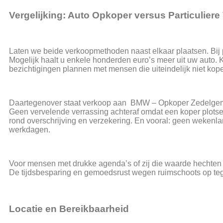
Vergelijking: Auto Opkoper versus Particulier
Laten we beide verkoopmethoden naast elkaar plaatsen. Bij pa
Mogelijk haalt u enkele honderden euro’s meer uit uw auto. K
bezichtigingen plannen met mensen die uiteindelijk niet kop
Daartegenover staat verkoop aan BMW – Opkoper Zedelgem. 
Geen vervelende verrassing achteraf omdat een koper plots
rond overschrijving en verzekering. En vooral: geen wekenl
werkdagen.
Voor mensen met drukke agenda’s of zij die waarde hechte
De tijdsbesparing en gemoedsrust wegen ruimschoots op tege
Locatie en Bereikbaarheid