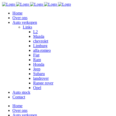
Home
Over ons
Auto verkopen
Links
L2
Mazda
chevrolet
Limburg
alfa-romeo
Fiat
Ram
Honda
Jeep
Subaru
landrover
Range rover
Opel
Auto stock
Contact
Home
Over ons
Auto verkopen