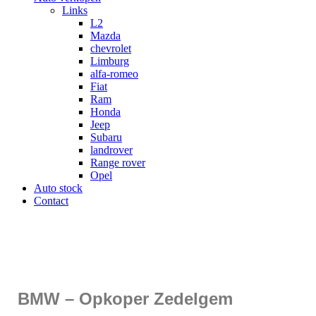
Links
L2
Mazda
chevrolet
Limburg
alfa-romeo
Fiat
Ram
Honda
Jeep
Subaru
landrover
Range rover
Opel
Auto stock
Contact
BMW – Opkoper Zedelgem