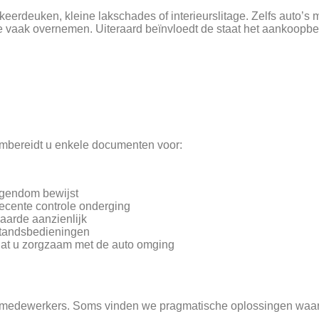
erdeuken, kleine lakschades of interieurslitage. Zelfs auto’s
we vaak overnemen. Uiteraard beïnvloedt de staat het aankoopbe
mbereidt u enkele documenten voor:
igendom bewijst
recente controle onderging
aarde aanzienlijk
fstandsbedieningen
at u zorgzaam met de auto omging
 medewerkers. Soms vinden we pragmatische oplossingen waar