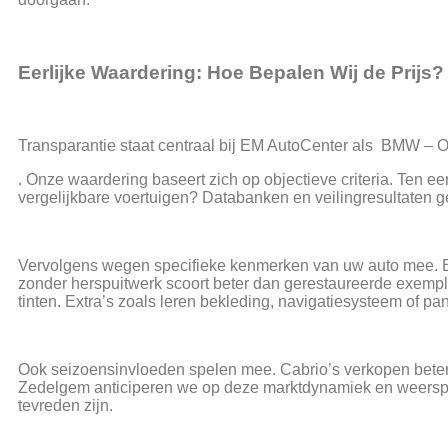
Eerlijke Waardering: Hoe Bepalen Wij de Prijs?
Transparantie staat centraal bij EM AutoCenter als BMW –
. Onze waardering baseert zich op objectieve criteria. Ten
vergelijkbare voertuigen? Databanken en veilingresultaten g
Vervolgens wegen specifieke kenmerken van uw auto mee. Een
zonder herspuitwerk scoort beter dan gerestaureerde exempla
tinten. Extra’s zoals leren bekleding, navigatiesysteem of p
Ook seizoensinvloeden spelen mee. Cabrio’s verkopen beter i
Zedelgem anticiperen we op deze marktdynamiek en weerspieg
tevreden zijn.