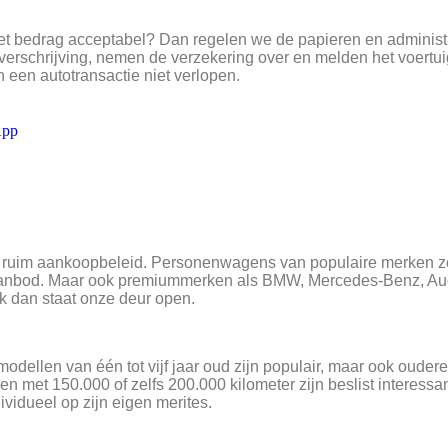
het bedrag acceptabel? Dan regelen we de papieren en administr
erschrijving, nemen de verzekering over en melden het voertuig 
een autotransactie niet verlopen.
App
ruim aankoopbeleid. Personenwagens van populaire merken z
 aanbod. Maar ook premiummerken als BMW, Mercedes-Benz, Au
 dan staat onze deur open.
odellen van één tot vijf jaar oud zijn populair, maar ook oudere 
n met 150.000 of zelfs 200.000 kilometer zijn beslist interess
vidueel op zijn eigen merites.