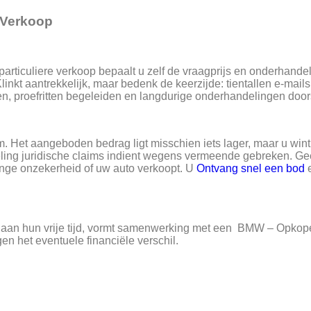
e Verkoop
rticuliere verkoop bepaalt u zelf de vraagprijs en onderhandel
linkt aantrekkelijk, maar bedenk de keerzijde: tientallen e-mail
en, proefritten begeleiden en langdurige onderhandelingen door
Het aangeboden bedrag ligt misschien iets lager, maar u win
eling juridische claims indient wegens vermeende gebreken. G
ange onzekerheid of uw auto verkoopt. U
Ontvang snel een bod
e
n aan hun vrije tijd, vormt samenwerking met een BMW – Opkop
n het eventuele financiële verschil.