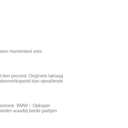
elaren momenteel voor
tien procent. Originele laklaag
er doorverkopend dan opvallende
ofessionele BMW – Opkoper
ieden waarbij beide partijen