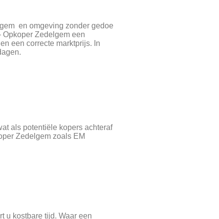
delgem en omgeving zonder gedoe
W – Opkoper Zedelgem een
en een correcte marktprijs. In
dagen.
t als potentiële kopers achteraf
koper Zedelgem zoals EM
 u kostbare tijd. Waar een