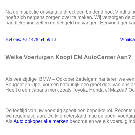
Na de inspectie ontvangt u direct een bindend bod. Vindt u 
hoeft zich nergens zorgen over te maken. Wij verzorgen de ov
handtekening zetten en het geld ontvangen. Eenvoudiger kan 
Bel ons: +32 478 64 59 13
Whats
Welke Voertuigen Koopt EM AutoCenter Aan?
Als veelzijdige BMW – Opkoper Zedelgem hanteren we een 
Peugeot en Opel vormen natuurlijk een groot deel van ons
Heeft u een Japans merk zoals Toyota, Honda of Mazda? Ook
De leeftijd van uw voertuig speelt een beperkte rol. Recente m
we regelmatig aan. De kilometerstand mag oplopen; voertuige
Als
Auto opkoper alle merken
beoordelen we elk voertuig indi