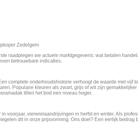
 Opkoper Zedelgem
 eerste raadplegen we actuele marktgegevens: wat betalen hand
even betrouwbare indicaties.
 complete onderhoudshistorie verhoogt de waarde met vijf tot 
ren. Populaire kleuren als zwart, grijs of wit zijn gemakkelijk
anoramadak tillen het bod een niveau hoger.
n voorjaar, vierwielaandrijvingen in herfst en winter. Als pr
elen dit in onze prijsvorming. Ons doel? Een eerlijk bedrag b