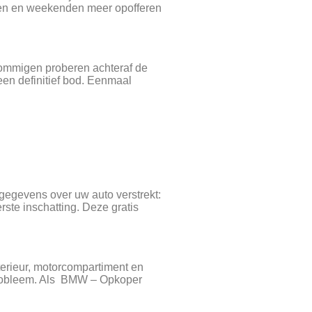
nden en weekenden meer opofferen
 Sommigen proberen achteraf de
een definitief bod. Eenmaal
sgegevens over uw auto verstrekt:
ste inschatting. Deze gratis
terieur, motorcompartiment en
 probleem. Als BMW – Opkoper