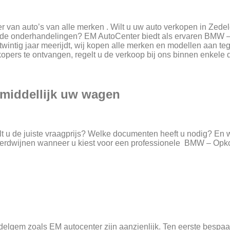
 van auto’s van alle merken . Wilt u uw auto verkopen in Ze
rovende onderhandelingen? EM AutoCenter biedt als ervaren BM
 twintig jaar meerijdt, wij kopen alle merken en modellen aan teg
opers te ontvangen, regelt u de verkoop bij ons binnen enkele 
iddellijk uw wagen
 u de juiste vraagprijs? Welke documenten heeft u nodig? En wa
erdwijnen wanneer u kiest voor een professionele BMW – Op
em zoals EM autocenter zijn aanzienlijk. Ten eerste bespaart