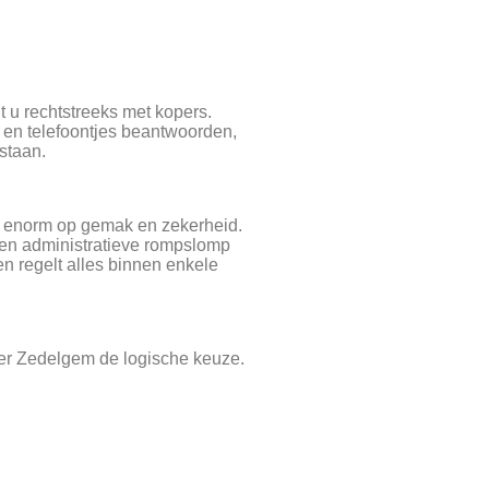
t u rechtstreeks met kopers.
s en telefoontjes beantwoorden,
staan.
t enorm op gemak en zekerheid.
een administratieve rompslomp
n regelt alles binnen enkele
er Zedelgem de logische keuze.