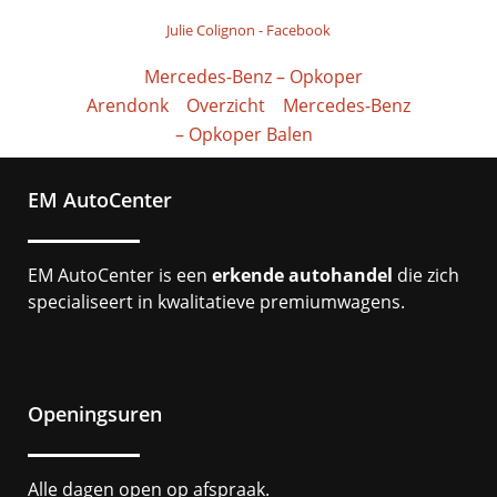
Julie Colignon
-
Facebook
Mercedes-Benz – Opkoper
Arendonk
Overzicht
Mercedes-Benz
– Opkoper Balen
EM AutoCenter
EM AutoCenter is een
erkende autohandel
die zich
specialiseert in kwalitatieve premiumwagens.
Openingsuren
Alle dagen open op afspraak.