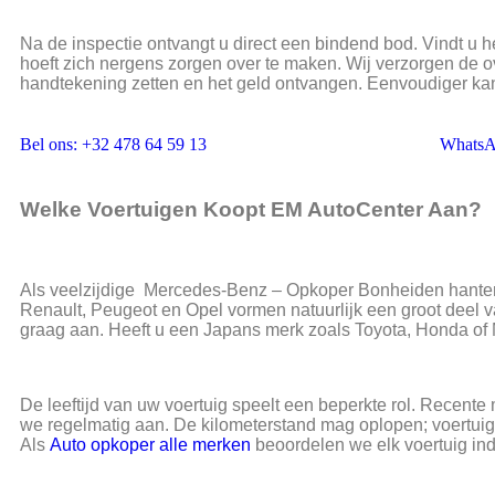
Na de inspectie ontvangt u direct een bindend bod. Vindt u 
hoeft zich nergens zorgen over te maken. Wij verzorgen de ov
handtekening zetten en het geld ontvangen. Eenvoudiger kan 
Bel ons: +32 478 64 59 13
Whats
Welke Voertuigen Koopt EM AutoCenter Aan?
Als veelzijdige Mercedes-Benz – Opkoper Bonheiden hante
Renault, Peugeot en Opel vormen natuurlijk een groot dee
graag aan. Heeft u een Japans merk zoals Toyota, Honda of
De leeftijd van uw voertuig speelt een beperkte rol. Recente m
we regelmatig aan. De kilometerstand mag oplopen; voertuige
Als
Auto opkoper alle merken
beoordelen we elk voertuig indi