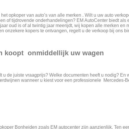
et opkoper van auto’s van alle merken . Wilt u uw auto verk
ingen of tijdrovende onderhandelingen? EM AutoCenter biedt al
aar oud is of al twintig jaar meerijdt, wij kopen alle merken en
 en onzekere kopers te ontvangen, regelt u de verkoop bij ons 
n koopt onmiddellijk uw wagen
 u de juiste vraagprijs? Welke documenten heeft u nodig? En wa
rdwijnen wanneer u kiest voor een professionele Mercedes-B
per Bonheiden zoals EM autocenter zijn aanzienlijk. Ten eerst