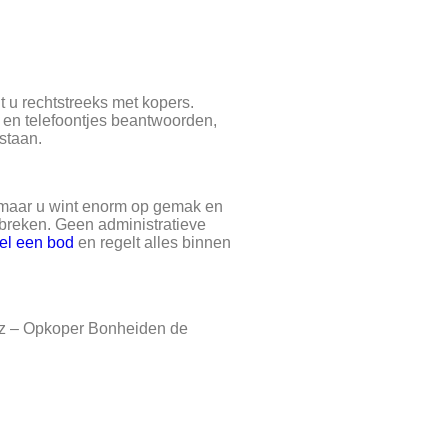
t u rechtstreeks met kopers.
s en telefoontjes beantwoorden,
staan.
 maar u wint enorm op gemak en
breken. Geen administratieve
el een bod
en regelt alles binnen
nz – Opkoper Bonheiden de