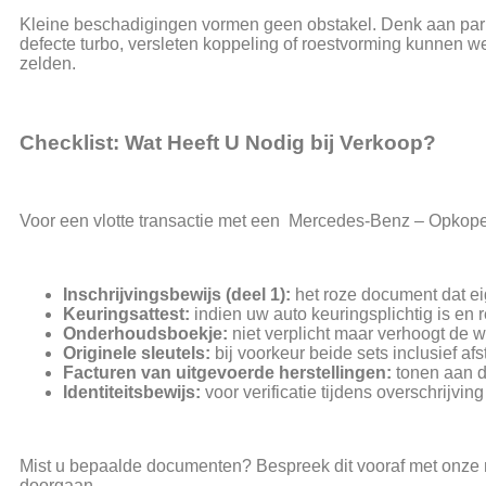
Kleine beschadigingen vormen geen obstakel. Denk aan parke
defecte turbo, versleten koppeling of roestvorming kunnen 
zelden.
Checklist: Wat Heeft U Nodig bij Verkoop?
Voor een vlotte transactie met een Mercedes-Benz – Opkop
Inschrijvingsbewijs (deel 1):
het roze document dat e
Keuringsattest:
indien uw auto keuringsplichtig is en 
Onderhoudsboekje:
niet verplicht maar verhoogt de w
Originele sleutels:
bij voorkeur beide sets inclusief a
Facturen van uitgevoerde herstellingen:
tonen aan d
Identiteitsbewijs:
voor verificatie tijdens overschrijving
Mist u bepaalde documenten? Bespreek dit vooraf met onze
doorgaan.