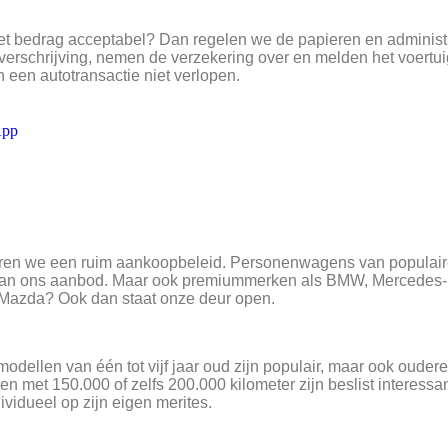
het bedrag acceptabel? Dan regelen we de papieren en administr
erschrijving, nemen de verzekering over en melden het voertuig 
een autotransactie niet verlopen.
App
ren we een ruim aankoopbeleid. Personenwagens van populair
l van ons aanbod. Maar ook premiummerken als BMW, Mercedes
 Mazda? Ook dan staat onze deur open.
odellen van één tot vijf jaar oud zijn populair, maar ook oudere 
n met 150.000 of zelfs 200.000 kilometer zijn beslist interess
vidueel op zijn eigen merites.