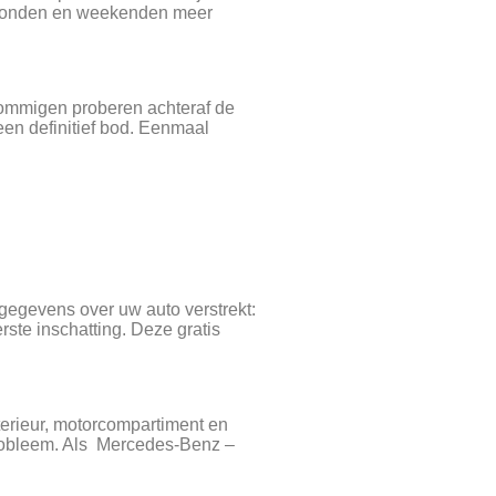
n avonden en weekenden meer
 Sommigen proberen achteraf de
een definitief bod. Eenmaal
sgegevens over uw auto verstrekt:
ste inschatting. Deze gratis
terieur, motorcompartiment en
probleem. Als Mercedes-Benz –