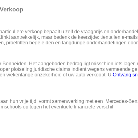
e Verkoop
rticuliere verkoop bepaalt u zelf de vraagprijs en onderhandel
linkt aantrekkelijk, maar bedenk de keerzijde: tientallen e-mail
en, proefritten begeleiden en langdurige onderhandelingen door
Bonheiden. Het aangeboden bedrag ligt misschien iets lager,
oper plotseling juridische claims indient wegens vermeende ge
geen wekenlange onzekerheid of uw auto verkoopt. U
Ontvang sn
n aan hun vrije tijd, vormt samenwerking met een Mercedes-Be
mschoots op tegen het eventuele financiële verschil.