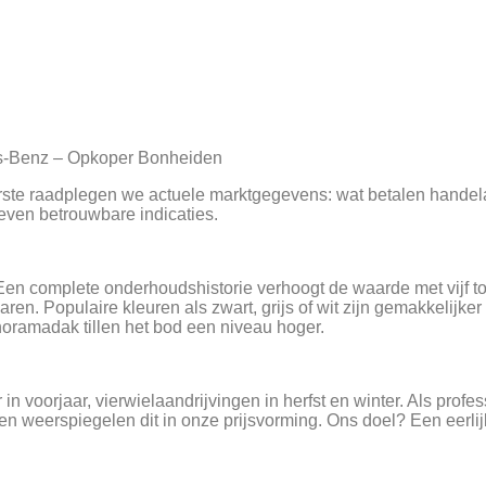
des-Benz – Opkoper Bonheiden
 eerste raadplegen we actuele marktgegevens: wat betalen hand
even betrouwbare indicaties.
 complete onderhoudshistorie verhoogt de waarde met vijf tot 
ren. Populaire kleuren als zwart, grijs of wit zijn gemakkelijk
anoramadak tillen het bod een niveau hoger.
n voorjaar, vierwielaandrijvingen in herfst en winter. Als pro
 weerspiegelen dit in onze prijsvorming. Ons doel? Een eerlij