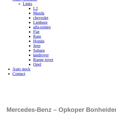
Links
L2
Mazda
chevrolet
Limburg
alfa-romeo
Fiat
Ram
Honda
Jeep
Subaru
landrover
Range rover
Opel
Auto stock
Contact
Mercedes-Benz – Opkoper Bonheide