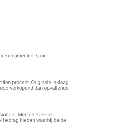
elaren momenteel voor
tien procent. Originele laklaag
er doorverkopend dan opvallende
fessionele Mercedes-Benz –
k bedrag bieden waarbij beide