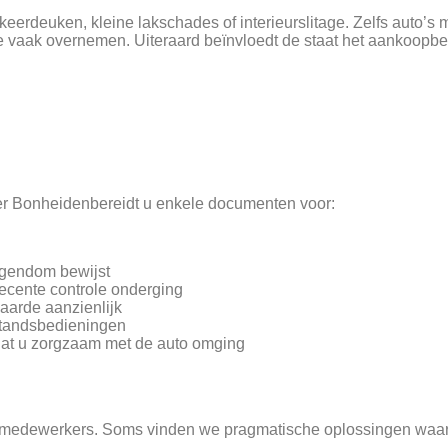
erdeuken, kleine lakschades of interieurslitage. Zelfs auto’s
we vaak overnemen. Uiteraard beïnvloedt de staat het aankoopbe
er Bonheidenbereidt u enkele documenten voor:
igendom bewijst
recente controle onderging
aarde aanzienlijk
fstandsbedieningen
at u zorgzaam met de auto omging
 medewerkers. Soms vinden we pragmatische oplossingen waar