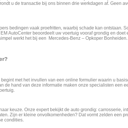
, rondt u de transactie bij ons binnen drie werkdagen af. Gee
e kopers bedingen vaak proefritten, waarbij schade kan ontstaan.
. EM AutoCenter beoordeelt uw voertuig vooraf grondig en doet 
o simpel werkt het bij een Mercedes-Benz – Opkoper Bonheiden.
er?
U begint met het invullen van een online formulier waarin u basi
n de hand van deze informatie maken onze specialisten een eer
oertuig.
aar keuze. Onze expert bekijkt de auto grondig: carrosserie, in
nuten. Zijn er kleine onvolkomenheden? Dat vormt zelden een 
e condities.