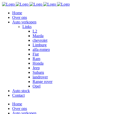
Home
Over ons
Auto verkopen
Links
L2
Mazda
chevrolet
Limburg
alfa-romeo
Fiat
Ram
Honda
Jeep
Subaru
landrover
Range rover
Opel
Auto stock
Contact
Home
Over ons
Auto verkopen