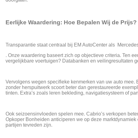
Eerlijke Waardering: Hoe Bepalen Wij de Prijs?
Transparantie staat centraal bij EM AutoCenter als Merce
. Onze waardering baseert zich op objectieve criteria. Ten
vergelijkbare voertuigen? Databanken en veilingresultaten g
Vervolgens wegen specifieke kenmerken van uw auto mee. Een
zonder herspuitwerk scoort beter dan gerestaureerde exempla
tinten. Extra’s zoals leren bekleding, navigatiesysteem of p
Ook seizoensinvloeden spelen mee. Cabrio’s verkopen beter i
Opkoper Bonheiden anticiperen we op deze marktdynamiek en
partijen tevreden zijn.