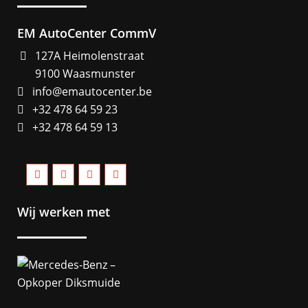
EM AutoCenter CommV
127A Heimolenstraat
9100 Waasmunster
info@emautocenter.be
+32 478 64 59 23
+32 478 64 59 13
Wij werken met