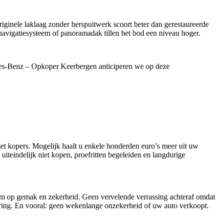
ginele laklaag zonder herspuitwerk scoort beter dan gerestaureerde
 navigatiesysteem of panoramadak tillen het bod een niveau hoger.
cedes-Benz – Opkoper Keerbergen anticiperen we op deze
met kopers. Mogelijk haalt u enkele honderden euro’s meer uit uw
uiteindelijk niet kopen, proefritten begeleiden en langdurige
m op gemak en zekerheid. Geen vervelende verrassing achteraf omdat
ring. En vooral: geen wekenlange onzekerheid of uw auto verkoopt.