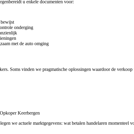
rgenbereidt u enkele documenten voor:
bewijst
controle onderging
nzienlijk
dieningen
gzaam met de auto omging
kers. Soms vinden we pragmatische oplossingen waardoor de verkoop 
– Opkoper Keerbergen
adplegen we actuele marktgegevens: wat betalen handelaren momenteel v