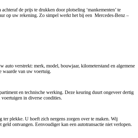
n achteraf de prijs te drukken door plotseling ‘mankementen’ te
 uur op uw rekening. Zo simpel werkt het bij een Mercedes-Benz –
 uw auto verstrekt: merk, model, bouwjaar, kilometerstand en algemene
ële waarde van uw voertuig.
mpartiment en technische werking. Deze keuring duurt ongeveer dertig
ertuigen in diverse condities.
g ter plekke. U hoeft zich nergens zorgen over te maken. Wij
t geld ontvangen. Eenvoudiger kan een autotransactie niet verlopen.