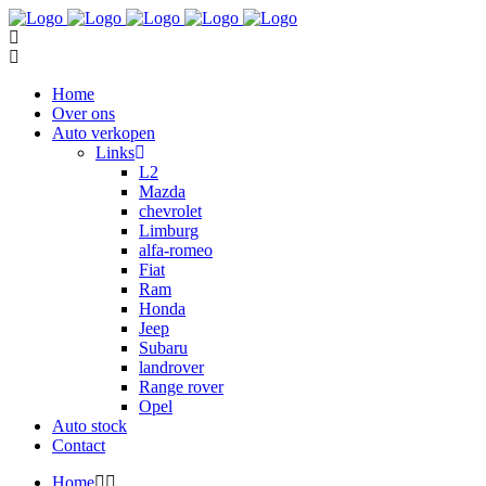
Home
Over ons
Auto verkopen
Links
L2
Mazda
chevrolet
Limburg
alfa-romeo
Fiat
Ram
Honda
Jeep
Subaru
landrover
Range rover
Opel
Auto stock
Contact
Home