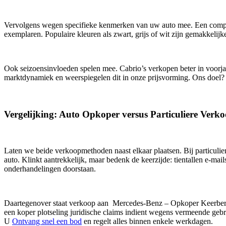
Vervolgens wegen specifieke kenmerken van uw auto mee. Een complete
exemplaren. Populaire kleuren als zwart, grijs of wit zijn gemakkelij
Ook seizoensinvloeden spelen mee. Cabrio’s verkopen beter in voorja
marktdynamiek en weerspiegelen dit in onze prijsvorming. Ons doel? E
Vergelijking: Auto Opkoper versus Particuliere Verk
Laten we beide verkoopmethoden naast elkaar plaatsen. Bij particulier
auto. Klinkt aantrekkelijk, maar bedenk de keerzijde: tientallen e-mai
onderhandelingen doorstaan.
Daartegenover staat verkoop aan Mercedes-Benz – Opkoper Keerberge
een koper plotseling juridische claims indient wegens vermeende ge
U
Ontvang snel een bod
en regelt alles binnen enkele werkdagen.