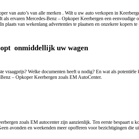
er van auto’s van alle merken . Wilt u uw auto verkopen in Keerberg
 als ervaren Mercedes-Benz – Opkoper Keerbergen een eenvoudige oploss
In plaats van wekenlang advertenties te plaatsen en onzekere kopers te
opt onmiddellijk uw wagen
iste vraagprijs? Welke documenten heeft u nodig? En wat als potentië
s-Benz – Opkoper Keerbergen zoals EM AutoCenter.
rgen zoals EM autocenter zijn aanzienlijk. Ten eerste bespaart u kost
 Geen avonden en weekenden meer opofferen voor bezichtigingen die uit