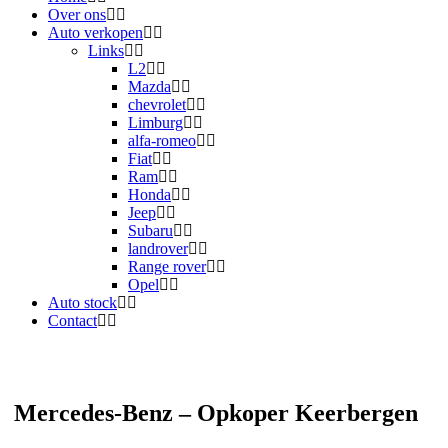
Over ons
Auto verkopen
Links
L2
Mazda
chevrolet
Limburg
alfa-romeo
Fiat
Ram
Honda
Jeep
Subaru
landrover
Range rover
Opel
Auto stock
Contact
Mercedes-Benz – Opkoper Keerbergen