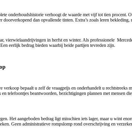
 onderhoudshistorie verhoogt de waarde met vijf tot tien procent. Ori
ker doorverkopend dan opvallende tinten. Extra’s zoals leren bekleding,
ar, vierwielaandrijvingen in herfst en winter. Als professionele Mer
en eerlijk bedrag bieden waarbij beide partijen tevreden zijn.
oop
e verkoop bepaalt u zelf de vraagprijs en onderhandelt u rechtstreeks 
ls en telefoontjes beantwoorden, bezichtigingen plannen met mensen die 
n. Het aangeboden bedrag ligt misschien iets lager, maar u wint enor
breken. Geen administratieve rompslomp rond overschrijving en verzeke