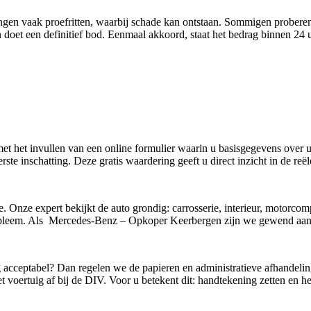
edingen vaak proefritten, waarbij schade kan ontstaan. Sommigen probere
doet een definitief bod. Eenmaal akkoord, staat het bedrag binnen 24
 met het invullen van een online formulier waarin u basisgegevens over
ste inschatting. Deze gratis waardering geeft u direct inzicht in de re
e. Onze expert bekijkt de auto grondig: carrosserie, interieur, motorco
bleem. Als Mercedes-Benz – Opkoper Keerbergen zijn we gewend aan vo
g acceptabel? Dan regelen we de papieren en administratieve afhandelin
 voertuig af bij de DIV. Voor u betekent dit: handtekening zetten en he