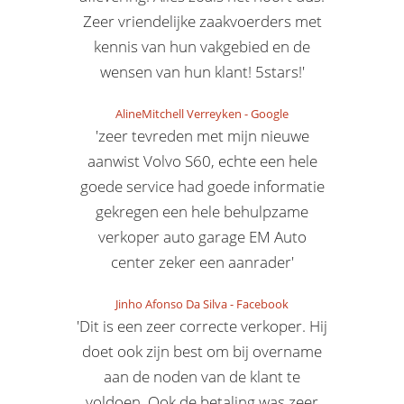
Zeer vriendelijke zaakvoerders met
kennis van hun vakgebied en de
wensen van hun klant! 5stars!'
AlineMitchell Verreyken
-
Google
'zeer tevreden met mijn nieuwe
aanwist Volvo S60, echte een hele
goede service had goede informatie
gekregen een hele behulpzame
verkoper auto garage EM Auto
center zeker een aanrader'
Jinho Afonso Da Silva
-
Facebook
'Dit is een zeer correcte verkoper. Hij
doet ook zijn best om bij overname
aan de noden van de klant te
voldoen. Ook de betaling was zeer