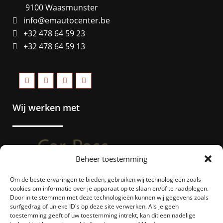
9100 Waasmunster
info@emautocenter.be
+32 478 64 59 23
+32 478 64 59 13
Wij werken met
Beheer toestemming
Om de beste ervaringen te bieden, gebruiken wij technologieën zoals
cookies om informatie over je apparaat op te slaan en/of te raadplegen.
Door in te stemmen met deze technologieën kunnen wij gegevens zoals
surfgedrag of unieke ID's op deze site verwerken. Als je geen
toestemming geeft of uw toestemming intrekt, kan dit een nadelige