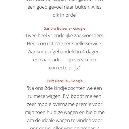
een goed gevoel naar buiten. Alles
dik in orde'
Sandra Bolsens
-
Google
'Twee heel vriendelijke zaakvoerders.
Heel correct en zeer snelle service.
Aankoop afgehandeld in 4 dagen,
een aanrader. Top service en
correcte prijs.'
Kurt Pacque
-
Google
'Na ons 2de kindje zochten we een
ruimere wagen. EM boodt me een
zeer mooie overname premie voor
mijn toen huidige wagen en hielp me
om de ideale wagen te vinden voor
ons gezin. Alles was op amper 2