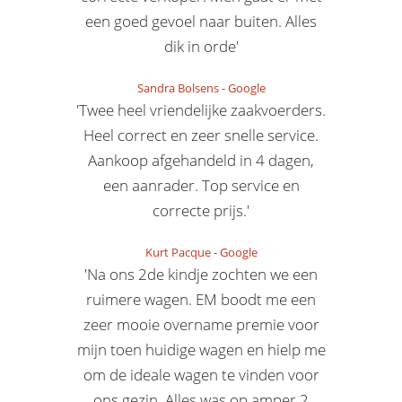
een goed gevoel naar buiten. Alles
dik in orde'
Sandra Bolsens
-
Google
'Twee heel vriendelijke zaakvoerders.
Heel correct en zeer snelle service.
Aankoop afgehandeld in 4 dagen,
een aanrader. Top service en
correcte prijs.'
Kurt Pacque
-
Google
'Na ons 2de kindje zochten we een
ruimere wagen. EM boodt me een
zeer mooie overname premie voor
mijn toen huidige wagen en hielp me
om de ideale wagen te vinden voor
ons gezin. Alles was op amper 2