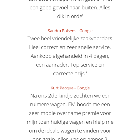
een goed gevoel naar buiten. Alles
dik in orde'
Sandra Bolsens
-
Google
'Twee heel vriendelijke zaakvoerders.
Heel correct en zeer snelle service.
Aankoop afgehandeld in 4 dagen,
een aanrader. Top service en
correcte prijs.'
Kurt Pacque
-
Google
'Na ons 2de kindje zochten we een
ruimere wagen. EM boodt me een
zeer mooie overname premie voor
mijn toen huidige wagen en hielp me
om de ideale wagen te vinden voor
ons gezin. Alles was op amper 2