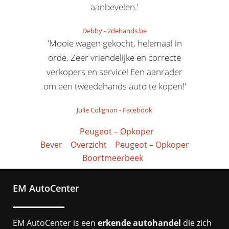
aanbevelen.'
Debby
-
2dehands.be
'Mooie wagen gekocht, helemaal in
orde. Zeer vriendelijke en correcte
verkopers en service! Een aanrader
om een tweedehands auto te kopen!'
Julie Colignon
-
Facebook
Peugeot – Opkoper
Bever
Overzicht
Peugeot – Opkoper
Boortmeerbeek
EM AutoCenter
EM AutoCenter is een
erkende autohandel
die zich