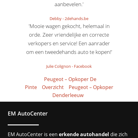
aanbevelen.'
Debby
-
2dehands.be
'Mooie wagen gekocht, helemaal in
orde. Zeer vriendelijke en correcte
verkopers en service! Een aanrader
om een tweedehands auto te kopen!'
Julie Colignon
-
Facebook
Peugeot – Opkoper De
Pinte
Overzicht
Peugeot – Opkoper
Denderleeuw
EM AutoCenter
EM AutoCenter is een
erkende autohandel
die zich