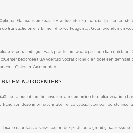
koper Galmaarden zoals EM autocenter zijn aanzienlijk. Ten eerste be
 u de transactie bij ons binnen drie werkdagen af. Geen avonden en w
rticuliere kopers bedingen vaak proefritten, waarbij schade kan ontstaa
toCenter beoordeelt uw voertuig vooraf grondig en doet een definitief
Peugeot – Opkoper Galmaarden.
BIJ EM AUTOCENTER?
ciëntie. U begint met het invullen van een online formulier waarin u b
 hand van deze informatie maken onze specialisten een eerste inschatti
 locatie naar keuze. Onze expert bekijkt de auto grondig: carrosserie,