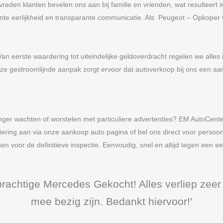
vreden klanten bevelen ons aan bij familie en vrienden, wat resulteert
tente eerlijkheid en transparante communicatie. Als Peugeot – Opkop
Van eerste waardering tot uiteindelijke geldoverdracht regelen we alles
ze gestroomlijnde aanpak zorgt ervoor dat autoverkoop bij ons een aan
er wachten of worstelen met particuliere advertenties? EM AutoCente
ring aan via onze aankoop auto pagina of bel ons direct voor persoon
n voor de definitieve inspectie. Eenvoudig, snel en altijd tegen een eerl
prachtige Mercedes Gekocht! Alles verliep zeer 
mee bezig zijn. Bedankt hiervoor!'