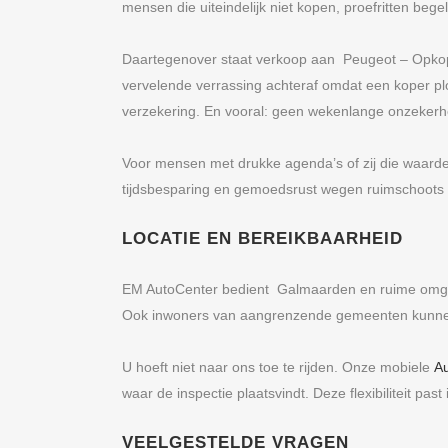
mensen die uiteindelijk niet kopen, proefritten be
Daartegenover staat verkoop aan Peugeot – Opkop
vervelende verrassing achteraf omdat een koper pl
verzekering. En vooral: geen wekenlange onzekerh
Voor mensen met drukke agenda’s of zij die waard
tijdsbesparing en gemoedsrust wegen ruimschoots op
LOCATIE EN BEREIKBAARHEID
EM AutoCenter bedient Galmaarden en ruime omgevin
Ook inwoners van aangrenzende gemeenten kunnen
U hoeft niet naar ons toe te rijden. Onze mobiele
A
waar de inspectie plaatsvindt. Deze flexibiliteit pas
VEELGESTELDE VRAGEN