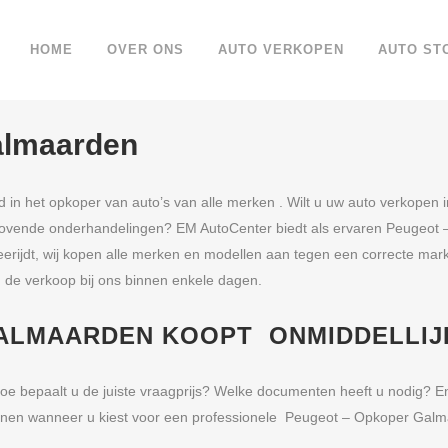
HOME
OVER ONS
AUTO VERKOPEN
AUTO ST
almaarden
in het opkoper van auto’s van alle merken . Wilt u uw auto verkope
tijdrovende onderhandelingen? EM AutoCenter biedt als ervaren Peuge
r meerijdt, wij kopen alle merken en modellen aan tegen een correcte mark
u de verkoop bij ons binnen enkele dagen.
ALMAARDEN KOOPT ONMIDDELLI
oe bepaalt u de juiste vraagprijs? Welke documenten heeft u nodig? En
nen wanneer u kiest voor een professionele Peugeot – Opkoper Galm