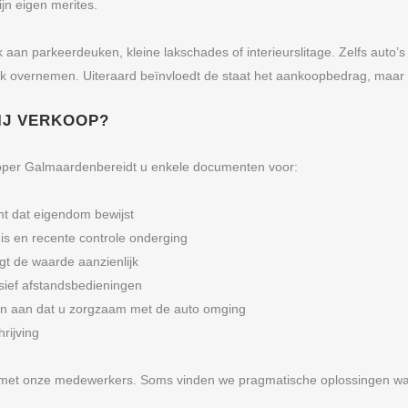
jn eigen merites.
an parkeerdeuken, kleine lakschades of interieurslitage. Zelfs auto’s
k overnemen. Uiteraard beïnvloedt de staat het aankoopbedrag, maar a
BIJ VERKOOP?
koper Galmaardenbereidt u enkele documenten voor:
t dat eigendom bewijst
 is en recente controle onderging
gt de waarde aanzienlijk
usief afstandsbedieningen
n aan dat u zorgzaam met de auto omging
hrijving
 met onze medewerkers. Soms vinden we pragmatische oplossingen wa