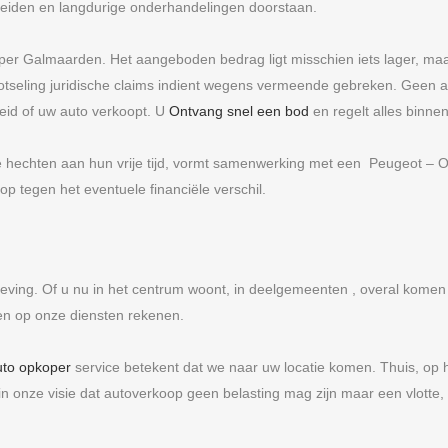
geleiden en langdurige onderhandelingen doorstaan.
er Galmaarden. Het aangeboden bedrag ligt misschien iets lager, ma
otseling juridische claims indient wegens vermeende gebreken. Geen a
eid of uw auto verkoopt. U
Ontvang snel een bod
en regelt alles binne
e hechten aan hun vrije tijd, vormt samenwerking met een Peugeot –
 tegen het eventuele financiële verschil.
g. Of u nu in het centrum woont, in deelgemeenten , overal komen we
 op onze diensten rekenen.
uto opkoper
service betekent dat we naar uw locatie komen. Thuis, op 
t in onze visie dat autoverkoop geen belasting mag zijn maar een vlotte, 