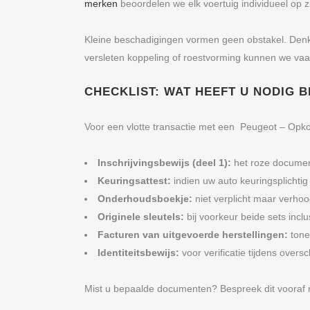
merken
beoordelen we elk voertuig individueel op zi
Kleine beschadigingen vormen geen obstakel. Denk a
versleten koppeling of roestvorming kunnen we vaa
CHECKLIST: WAT HEEFT U NODIG 
Voor een vlotte transactie met een Peugeot – Op
Inschrijvingsbewijs (deel 1):
het roze documen
Keuringsattest:
indien uw auto keuringsplichtig
Onderhoudsboekje:
niet verplicht maar verhoo
Originele sleutels:
bij voorkeur beide sets incl
Facturen van uitgevoerde herstellingen:
tone
Identiteitsbewijs:
voor verificatie tijdens oversc
Mist u bepaalde documenten? Bespreek dit vooraf