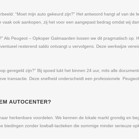
rbeeld: “Moet mijn auto gekeurd zijn?” Het antwoord hangt af van de leeft
 vaak ook aankopen, zij het voor een aangepast bedrag omdat wij dan
pt?” Als Peugeot – Opkoper Galmaarden lossen we dit pragmatisch op.
 Eventueel resterend saldo ontvangt u vervolgens. Deze werkwijze verei
op geregeld zijn?” Bij spoed lukt het binnen 24 uur, mits alle docume
tieve transactie. Deze snelheid onderscheidt een professionele Peuge
 EM AUTOCENTER?
h naar herkenbare voordelen. We kennen de lokale markt grondig en beg
rme biedingen zonder lowball-tactieken die sommige minder serieuze op