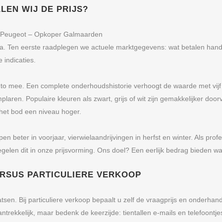
LEN WIJ DE PRIJS?
ls Peugeot – Opkoper Galmaarden
eria. Ten eerste raadplegen we actuele marktgegevens: wat betalen han
 indicaties.
 mee. Een complete onderhoudshistorie verhoogt de waarde met vijf to
aren. Populaire kleuren als zwart, grijs of wit zijn gemakkelijker door
 het bod een niveau hoger.
n beter in voorjaar, vierwielaandrijvingen in herfst en winter. Als 
len dit in onze prijsvorming. Ons doel? Een eerlijk bedrag bieden waar
ERSUS PARTICULIERE VERKOOP
n. Bij particuliere verkoop bepaalt u zelf de vraagprijs en onderhande
antrekkelijk, maar bedenk de keerzijde: tientallen e-mails en telefoont