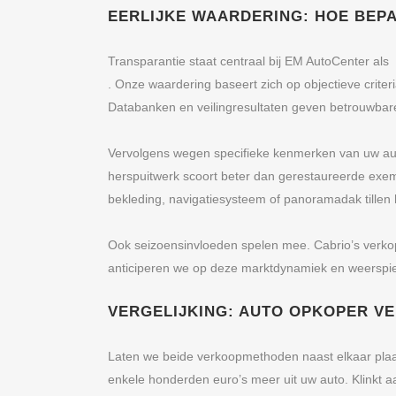
EERLIJKE WAARDERING: HOE BEPA
Transparantie staat centraal bij EM AutoCenter a
. Onze waardering baseert zich op objectieve crit
Databanken en veilingresultaten geven betrouwbare
Vervolgens wegen specifieke kenmerken van uw auto
herspuitwerk scoort beter dan gerestaureerde exempl
bekleding, navigatiesysteem of panoramadak tillen
Ook seizoensinvloeden spelen mee. Cabrio’s verkope
anticiperen we op deze marktdynamiek en weerspiege
VERGELIJKING: AUTO OPKOPER V
Laten we beide verkoopmethoden naast elkaar plaatse
enkele honderden euro’s meer uit uw auto. Klinkt a