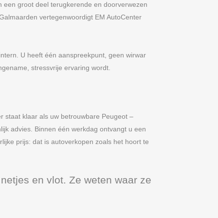
 in een groot deel terugkerende en doorverwezen
er Galmaarden vertegenwoordigt EM AutoCenter
 intern. U heeft één aanspreekpunt, geen wirwar
gename, stressvrije ervaring wordt.
r staat klaar als uw betrouwbare Peugeot –
lijk advies. Binnen één werkdag ontvangt u een
ijke prijs: dat is autoverkopen zoals het hoort te
netjes en vlot. Ze weten waar ze