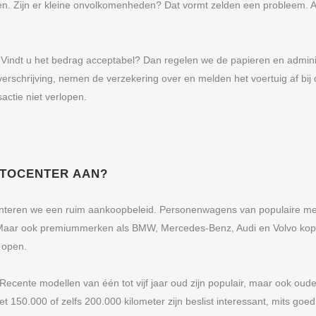
ten. Zijn er kleine onvolkomenheden? Dat vormt zelden een probleem.
 Vindt u het bedrag acceptabel? Dan regelen we de papieren en administ
rschrijving, nemen de verzekering over en melden het voertuig af bij 
ctie niet verlopen.
UTOCENTER AAN?
nteren we een ruim aankoopbeleid. Personenwagens van populaire me
. Maar ook premiummerken als BMW, Mercedes-Benz, Audi en Volvo kop
 open.
 Recente modellen van één tot vijf jaar oud zijn populair, maar ook oud
 150.000 of zelfs 200.000 kilometer zijn beslist interessant, mits go