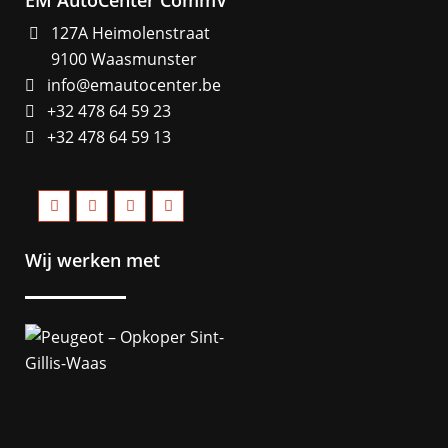
EM AutoCenter CommV
127A Heimolenstraat
9100 Waasmunster
info@emautocenter.be
+32 478 64 59 23
+32 478 64 59 13
Wij werken met