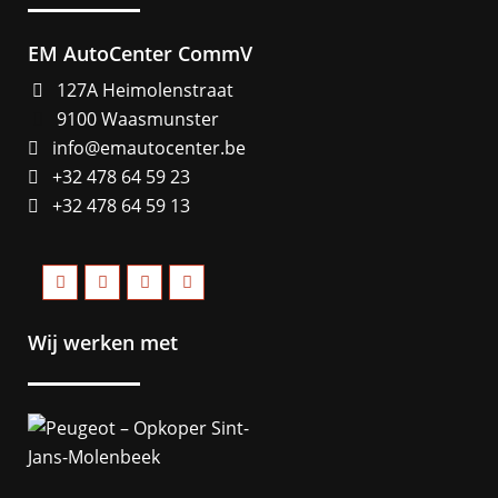
EM AutoCenter CommV
127A Heimolenstraat
9100 Waasmunster
info@emautocenter.be
+32 478 64 59 23
+32 478 64 59 13
Wij werken met