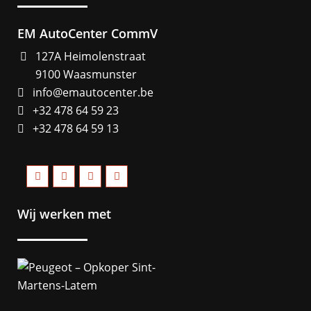
EM AutoCenter CommV
127A Heimolenstraat
9100 Waasmunster
info@emautocenter.be
+32 478 64 59 23
+32 478 64 59 13
Wij werken met