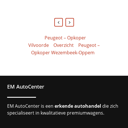
Brian Lubokolo
Debby
-
2dehands.be
-
Facebook
Peugeot – Opkoper
Vilvoorde
Overzicht
Peugeot –
Opkoper Wezembeek-Oppem
EM AutoCenter
EM AutoCenter is een
erkende autohandel
die zich
specialiseert in kwalitatieve premiumwagens.