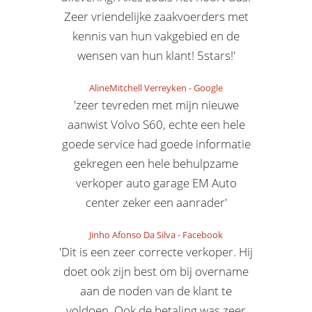
Zeer vriendelijke zaakvoerders met
kennis van hun vakgebied en de
wensen van hun klant! 5stars!'
AlineMitchell Verreyken
-
Google
'zeer tevreden met mijn nieuwe
aanwist Volvo S60, echte een hele
goede service had goede informatie
gekregen een hele behulpzame
verkoper auto garage EM Auto
center zeker een aanrader'
Jinho Afonso Da Silva
-
Facebook
'Dit is een zeer correcte verkoper. Hij
doet ook zijn best om bij overname
aan de noden van de klant te
voldoen. Ook de betaling was zeer