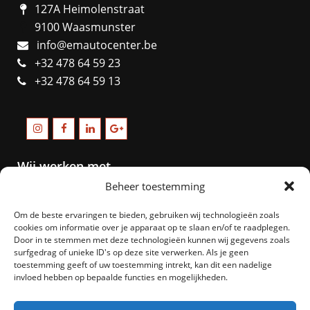
127A Heimolenstraat
9100 Waasmunster
info@emautocenter.be
+32 478 64 59 23
+32 478 64 59 13
Wij werken met
Beheer toestemming
Om de beste ervaringen te bieden, gebruiken wij technologieën zoals
cookies om informatie over je apparaat op te slaan en/of te raadplegen.
Door in te stemmen met deze technologieën kunnen wij gegevens zoals
surfgedrag of unieke ID's op deze site verwerken. Als je geen
toestemming geeft of uw toestemming intrekt, kan dit een nadelige
invloed hebben op bepaalde functies en mogelijkheden.