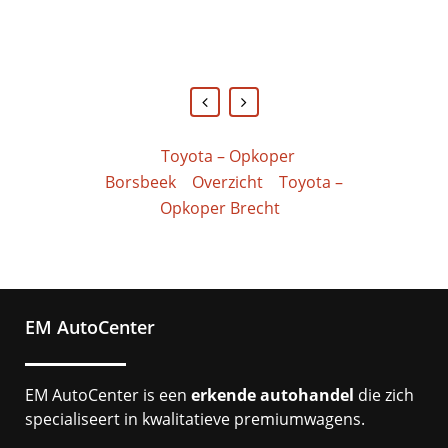
aanbevelen.'
aanrader!'
AlineMitchell Verreyken
-
Google
Brian Lubokolo
Debby
-
2dehands.be
-
Facebook
Toyota – Opkoper
Borsbeek
Overzicht
Toyota –
Opkoper Brecht
EM AutoCenter
EM AutoCenter is een
erkende autohandel
die zich
specialiseert in kwalitatieve premiumwagens.