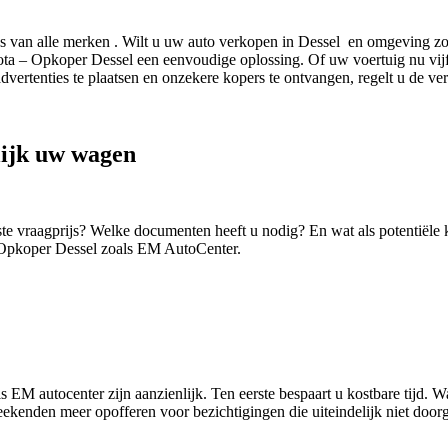
s van alle merken . Wilt u uw auto verkopen in Dessel en omgeving zon
 – Opkoper Dessel een eenvoudige oplossing. Of uw voertuig nu vijf ja
dvertenties te plaatsen en onzekere kopers te ontvangen, regelt u de v
lijk uw wagen
iste vraagprijs? Welke documenten heeft u nodig? En wat als potentië
 Opkoper Dessel zoals EM AutoCenter.
EM autocenter zijn aanzienlijk. Ten eerste bespaart u kostbare tijd. Wa
ekenden meer opofferen voor bezichtigingen die uiteindelijk niet door