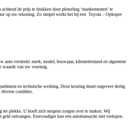
n achteraf de prijs te drukken door plotseling ‘mankementen’ te
 uur op uw rekening. Zo simpel werkt het bij een Toyota – Opkoper
 uw auto verstrekt: merk, model, bouwjaar, kilometerstand en algemene
ële waarde van uw voertuig.
mpartiment en technische werking. Deze keuring duurt ongeveer dertig
diverse condities.
g ter plekke. U hoeft zich nergens zorgen over te maken. Wij
t geld ontvangen. Eenvoudiger kan een autotransactie niet verlopen.