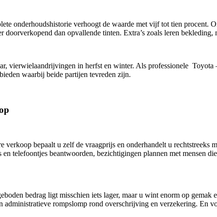
 onderhoudshistorie verhoogt de waarde met vijf tot tien procent. Ori
ker doorverkopend dan opvallende tinten. Extra’s zoals leren bekleding,
ar, vierwielaandrijvingen in herfst en winter. Als professionele Toyo
ieden waarbij beide partijen tevreden zijn.
oop
e verkoop bepaalt u zelf de vraagprijs en onderhandelt u rechtstreeks 
ls en telefoontjes beantwoorden, bezichtigingen plannen met mensen die 
boden bedrag ligt misschien iets lager, maar u wint enorm op gemak e
en administratieve rompslomp rond overschrijving en verzekering. En 