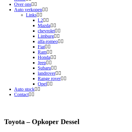
Over ons
Auto verkopen
Links
L2
Mazda
chevrolet
Limburg
alfa-romeo
Fiat
Ram
Honda
Jeep
Subaru
landrover
Range rover
Opel
Auto stock
Contact
Toyota – Opkoper Dessel