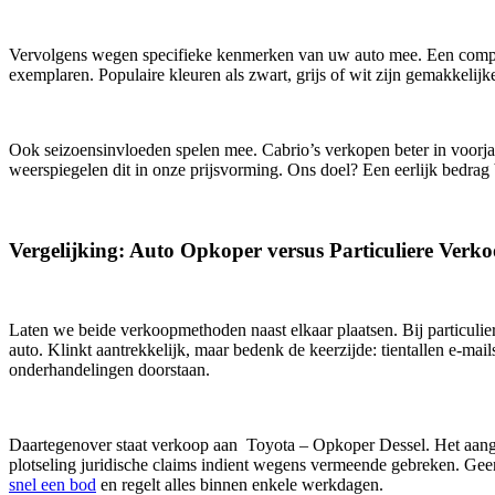
Vervolgens wegen specifieke kenmerken van uw auto mee. Een complete
exemplaren. Populaire kleuren als zwart, grijs of wit zijn gemakkelij
Ook seizoensinvloeden spelen mee. Cabrio’s verkopen beter in voorja
weerspiegelen dit in onze prijsvorming. Ons doel? Een eerlijk bedrag b
Vergelijking: Auto Opkoper versus Particuliere Verk
Laten we beide verkoopmethoden naast elkaar plaatsen. Bij particulier
auto. Klinkt aantrekkelijk, maar bedenk de keerzijde: tientallen e-mai
onderhandelingen doorstaan.
Daartegenover staat verkoop aan Toyota – Opkoper Dessel. Het aange
plotseling juridische claims indient wegens vermeende gebreken. Ge
snel een bod
en regelt alles binnen enkele werkdagen.