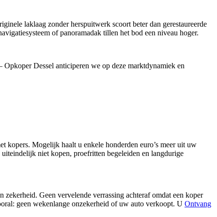
ginele laklaag zonder herspuitwerk scoort beter dan gerestaureerde
 navigatiesysteem of panoramadak tillen het bod een niveau hoger.
ta – Opkoper Dessel anticiperen we op deze marktdynamiek en
met kopers. Mogelijk haalt u enkele honderden euro’s meer uit uw
uiteindelijk niet kopen, proefritten begeleiden en langdurige
n zekerheid. Geen vervelende verrassing achteraf omdat een koper
vooral: geen wekenlange onzekerheid of uw auto verkoopt. U
Ontvang