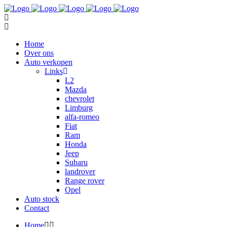
Home
Over ons
Auto verkopen
Links
L2
Mazda
chevrolet
Limburg
alfa-romeo
Fiat
Ram
Honda
Jeep
Subaru
landrover
Range rover
Opel
Auto stock
Contact
Home