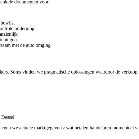
u enkele documenten voor:
bewijst
controle onderging
nzienlijk
dieningen
gzaam met de auto omging
kers. Soms vinden we pragmatische oplossingen waardoor de verkoop 
r Dessel
adplegen we actuele marktgegevens: wat betalen handelaren momenteel v