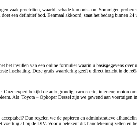
edingen vaak proefritten, waarbij schade kan ontstaan. Sommigen probere
doet een definitief bod. Eenmaal akkoord, staat het bedrag binnen 24
 met het invullen van een online formulier waarin u basisgegevens over
ste inschatting. Deze gratis waardering geeft u direct inzicht in de re
e. Onze expert bekijkt de auto grondig: carrosserie, interieur, motorco
leem. Als Toyota – Opkoper Dessel zijn we gewend aan voertuigen in 
g acceptabel? Dan regelen we de papieren en administratieve afhandelin
 voertuig af bij de DIV. Voor u betekent dit: handtekening zetten en he