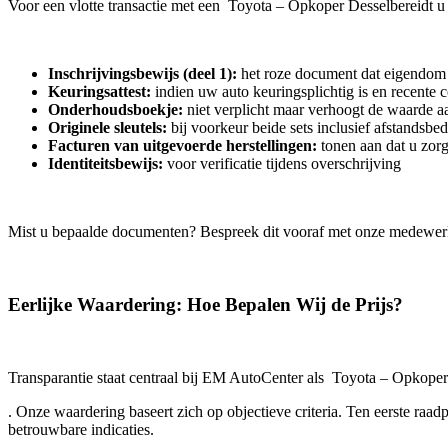
Voor een vlotte transactie met een Toyota – Opkoper Desselbereidt 
Inschrijvingsbewijs (deel 1):
het roze document dat eigendom 
Keuringsattest:
indien uw auto keuringsplichtig is en recente 
Onderhoudsboekje:
niet verplicht maar verhoogt de waarde aa
Originele sleutels:
bij voorkeur beide sets inclusief afstandsbe
Facturen van uitgevoerde herstellingen:
tonen aan dat u zor
Identiteitsbewijs:
voor verificatie tijdens overschrijving
Mist u bepaalde documenten? Bespreek dit vooraf met onze medewer
Eerlijke Waardering: Hoe Bepalen Wij de Prijs?
Transparantie staat centraal bij EM AutoCenter als Toyota – Opkope
. Onze waardering baseert zich op objectieve criteria. Ten eerste ra
betrouwbare indicaties.