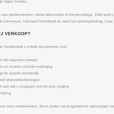
jn eigen merites.
an parkeerdeuken, kleine lakschades of interieurslitage. Zelfs auto’s
k overnemen. Uiteraard beïnvloedt de staat het aankoopbedrag, maar a
BIJ VERKOOP?
per Geelbereidt u enkele documenten voor:
t dat eigendom bewijst
 is en recente controle onderging
gt de waarde aanzienlijk
usief afstandsbedieningen
n aan dat u zorgzaam met de auto omging
hrijving
 met onze medewerkers. Soms vinden we pragmatische oplossingen wa