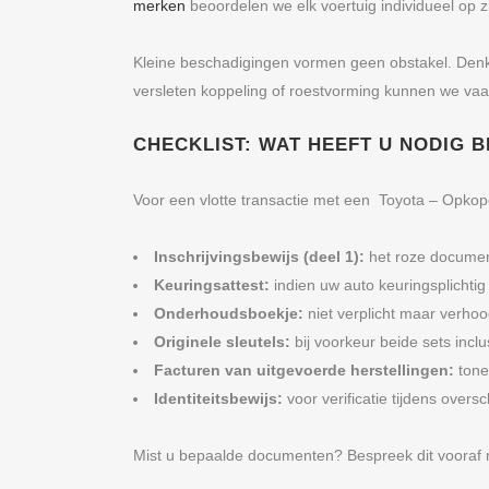
merken
beoordelen we elk voertuig individueel op zi
Kleine beschadigingen vormen geen obstakel. Denk a
versleten koppeling of roestvorming kunnen we vaa
CHECKLIST: WAT HEEFT U NODIG 
Voor een vlotte transactie met een Toyota – Opko
Inschrijvingsbewijs (deel 1):
het roze documen
Keuringsattest:
indien uw auto keuringsplichtig
Onderhoudsboekje:
niet verplicht maar verhoo
Originele sleutels:
bij voorkeur beide sets incl
Facturen van uitgevoerde herstellingen:
tone
Identiteitsbewijs:
voor verificatie tijdens oversc
Mist u bepaalde documenten? Bespreek dit vooraf