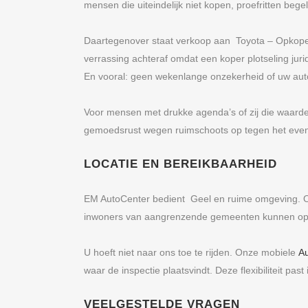
mensen die uiteindelijk niet kopen, proefritten be
Daartegenover staat verkoop aan Toyota – Opkoper
verrassing achteraf omdat een koper plotseling ju
En vooral: geen wekenlange onzekerheid of uw aut
Voor mensen met drukke agenda’s of zij die waarde
gemoedsrust wegen ruimschoots op tegen het eventu
LOCATIE EN BEREIKBAARHEID
EM AutoCenter bedient Geel en ruime omgeving. Of 
inwoners van aangrenzende gemeenten kunnen op 
U hoeft niet naar ons toe te rijden. Onze mobiele
A
waar de inspectie plaatsvindt. Deze flexibiliteit pas
VEELGESTELDE VRAGEN