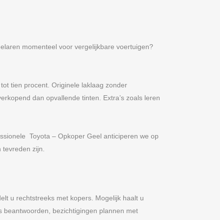
delaren momenteel voor vergelijkbare voertuigen?
t tien procent. Originele laklaag zonder
verkopend dan opvallende tinten. Extra’s zoals leren
ofessionele Toyota – Opkoper Geel anticiperen we op
 tevreden zijn.
lt u rechtstreeks met kopers. Mogelijk haalt u
jes beantwoorden, bezichtigingen plannen met