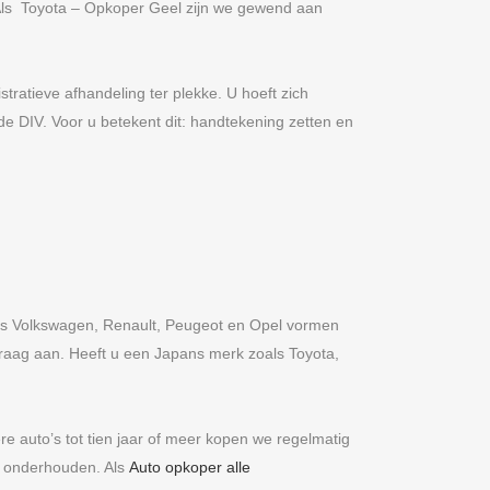
 Als Toyota – Opkoper Geel zijn we gewend aan
ratieve afhandeling ter plekke. U hoeft zich
de DIV. Voor u betekent dit: handtekening zetten en
ls Volkswagen, Renault, Peugeot en Opel vormen
aag aan. Heeft u een Japans merk zoals Toyota,
ere auto’s tot tien jaar of meer kopen we regelmatig
ed onderhouden. Als
Auto opkoper alle