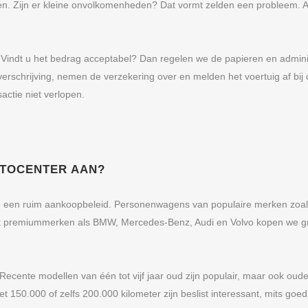
ten. Zijn er kleine onvolkomenheden? Dat vormt zelden een probleem.
 Vindt u het bedrag acceptabel? Dan regelen we de papieren en administ
rschrijving, nemen de verzekering over en melden het voertuig af bij 
ctie niet verlopen.
UTOCENTER AAN?
we een ruim aankoopbeleid. Personenwagens van populaire merken zoa
ok premiummerken als BMW, Mercedes-Benz, Audi en Volvo kopen we gr
 Recente modellen van één tot vijf jaar oud zijn populair, maar ook oud
 150.000 of zelfs 200.000 kilometer zijn beslist interessant, mits go