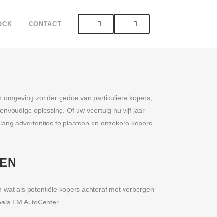
OCK
CONTACT
n omgeving zonder gedoe van particuliere kopers,
voudige oplossing. Of uw voertuig nu vijf jaar
enlang advertenties te plaatsen en onzekere kopers
GEN
 wat als potentiële kopers achteraf met verborgen
oals EM AutoCenter.