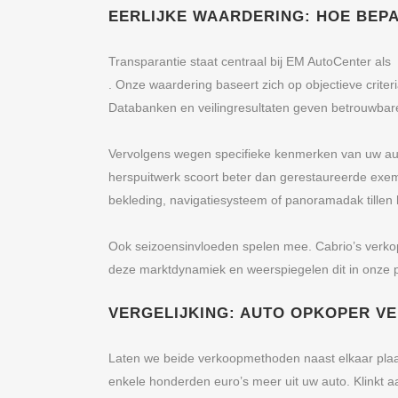
EERLIJKE WAARDERING: HOE BEPA
Transparantie staat centraal bij EM AutoCenter al
. Onze waardering baseert zich op objectieve crit
Databanken en veilingresultaten geven betrouwbare
Vervolgens wegen specifieke kenmerken van uw auto
herspuitwerk scoort beter dan gerestaureerde exempl
bekleding, navigatiesysteem of panoramadak tillen
Ook seizoensinvloeden spelen mee. Cabrio’s verkope
deze marktdynamiek en weerspiegelen dit in onze pr
VERGELIJKING: AUTO OPKOPER V
Laten we beide verkoopmethoden naast elkaar plaatse
enkele honderden euro’s meer uit uw auto. Klinkt a