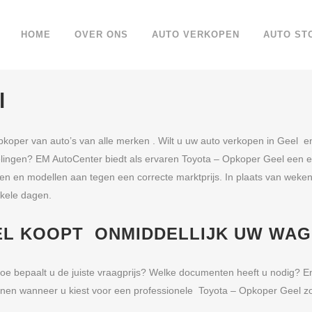
HOME
OVER ONS
AUTO VERKOPEN
AUTO ST
l
pkoper van auto’s van alle merken . Wilt u uw auto verkopen in Geel e
lingen? EM AutoCenter biedt als ervaren Toyota – Opkoper Geel een een
merken en modellen aan tegen een correcte marktprijs. In plaats van wek
nkele dagen.
EL KOOPT ONMIDDELLIJK UW WA
oe bepaalt u de juiste vraagprijs? Welke documenten heeft u nodig? En
en wanneer u kiest voor een professionele Toyota – Opkoper Geel z