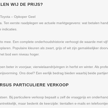
LEN WIJ DE PRIJS?
s Toyota – Opkoper Geel
eria. Ten eerste raadplegen we actuele marktgegevens: wat betalen han
 indicaties.
 mee. Een complete onderhoudshistorie verhoogt de waarde met vijf to
aren. Populaire kleuren als zwart, grijs of wit zijn gemakkelijker door
 het bod een niveau hoger.
n beter in voorjaar, vierwielaandrijvingen in herfst en winter. Als pr
ijsvorming. Ons doel? Een eerlijk bedrag bieden waarbij beide partijen
ERSUS PARTICULIERE VERKOOP
n. Bij particuliere verkoop bepaalt u zelf de vraagprijs en onderhande
antrekkelijk, maar bedenk de keerzijde: tientallen e-mails en telefoont