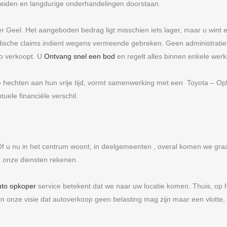
geleiden en langdurige onderhandelingen doorstaan.
 Geel. Het aangeboden bedrag ligt misschien iets lager, maar u win
ridische claims indient wegens vermeende gebreken. Geen administrati
o verkoopt. U
Ontvang snel een bod
en regelt alles binnen enkele wer
 hechten aan hun vrije tijd, vormt samenwerking met een Toyota – Opk
ele financiële verschil.
u nu in het centrum woont, in deelgemeenten , overal komen we graag 
onze diensten rekenen.
uto opkoper
service betekent dat we naar uw locatie komen. Thuis, op 
t in onze visie dat autoverkoop geen belasting mag zijn maar een vlotte, 