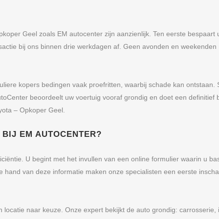
oper Geel zoals EM autocenter zijn aanzienlijk. Ten eerste bespaart u 
nsactie bij ons binnen drie werkdagen af. Geen avonden en weekenden m
rticuliere kopers bedingen vaak proefritten, waarbij schade kan ontstaa
toCenter beoordeelt uw voertuig vooraf grondig en doet een definitief
oyota – Opkoper Geel.
BIJ EM AUTOCENTER?
ciëntie. U begint met het invullen van een online formulier waarin u b
 hand van deze informatie maken onze specialisten een eerste inschatti
 locatie naar keuze. Onze expert bekijkt de auto grondig: carrosserie,