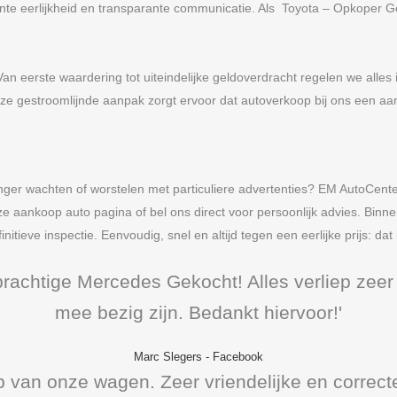
ente eerlijkheid en transparante communicatie. Als Toyota – Opkoper 
Van eerste waardering tot uiteindelijke geldoverdracht regelen we alles
ze gestroomlijnde aanpak zorgt ervoor dat autoverkoop bij ons een aan
er wachten of worstelen met particuliere advertenties? EM AutoCente
ze aankoop auto pagina of bel ons direct voor persoonlijk advies. Binn
tieve inspectie. Eenvoudig, snel en altijd tegen een eerlijke prijs: dat 
prachtige Mercedes Gekocht! Alles verliep zeer 
mee bezig zijn. Bedankt hiervoor!'
Marc Slegers
-
Facebook
 van onze wagen. Zeer vriendelijke en correct