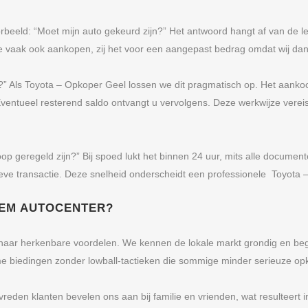
rbeeld: “Moet mijn auto gekeurd zijn?” Het antwoord hangt af van de leeft
 vaak ook aankopen, zij het voor een aangepast bedrag omdat wij dan
t?” Als Toyota – Opkoper Geel lossen we dit pragmatisch op. Het aank
 Eventueel resterend saldo ontvangt u vervolgens. Deze werkwijze verei
op geregeld zijn?” Bij spoed lukt het binnen 24 uur, mits alle docume
tieve transactie. Deze snelheid onderscheidt een professionele Toyota 
 EM AUTOCENTER?
h naar herkenbare voordelen. We kennen de lokale markt grondig en beg
rme biedingen zonder lowball-tactieken die sommige minder serieuze op
vreden klanten bevelen ons aan bij familie en vrienden, wat resulteert