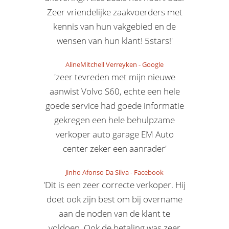
Zeer vriendelijke zaakvoerders met
kennis van hun vakgebied en de
wensen van hun klant! 5stars!'
AlineMitchell Verreyken
-
Google
'zeer tevreden met mijn nieuwe
aanwist Volvo S60, echte een hele
goede service had goede informatie
gekregen een hele behulpzame
verkoper auto garage EM Auto
center zeker een aanrader'
Jinho Afonso Da Silva
-
Facebook
'Dit is een zeer correcte verkoper. Hij
doet ook zijn best om bij overname
aan de noden van de klant te
voldoen. Ook de betaling was zeer