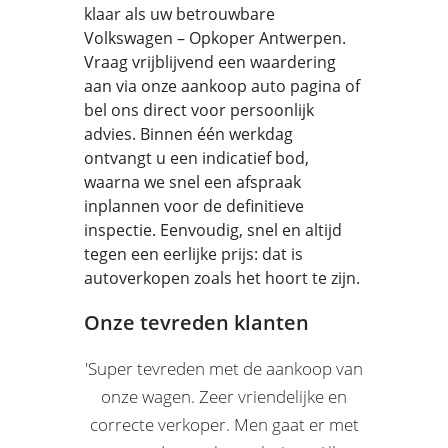
klaar als uw betrouwbare
Volkswagen – Opkoper Antwerpen.
Vraag vrijblijvend een waardering
aan via onze aankoop auto pagina of
bel ons direct voor persoonlijk
advies. Binnen één werkdag
ontvangt u een indicatief bod,
waarna we snel een afspraak
inplannen voor de definitieve
inspectie. Eenvoudig, snel en altijd
tegen een eerlijke prijs: dat is
autoverkopen zoals het hoort te zijn.
Onze tevreden klanten
'Super tevreden met de aankoop van
'Twee heel vriendelijke zaakvoerders.
'Dit is een zeer correcte verkoper. Hij
'Mooi en correct bod gekregen bij de
'Mooie wagen gekocht, helemaal in
'Na ons 2de kindje zochten we een
'Eerlijke en vlotte afhandeling voor
'zeer tevreden met mijn nieuwe
'Wij hebben bij deze heren een
doet ook zijn best om bij overname
Heel correct en zeer snelle service.
prachtige Mercedes Gekocht! Alles
orde. Zeer vriendelijke en correcte
ruimere wagen. EM boodt me een
aanwist Volvo S60, echte een hele
onze wagen. Zeer vriendelijke en
verkoop van mijn wagen. Snelle
overname van mijn wagen en
aankoop andere wagen. Faire prijzen
goede service had goede informatie
verliep zeer netjes en vlot. Ze weten
correcte verkoper. Men gaat er met
verkopers en service! Een aanrader
zeer mooie overname premie voor
afhandeling en overschrijving vóór
Aankoop afgehandeld in 4 dagen,
aan de noden van de klant te