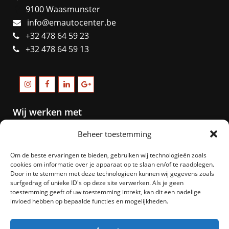
9100 Waasmunster
info@emautocenter.be
+32 478 64 59 23
+32 478 64 59 13
Wij werken met
Beheer toestemming
Om de beste ervaringen te bieden, gebruiken wij technologieën zoals
cookies om informatie over je apparaat op te slaan en/of te raadplegen.
Door in te stemmen met deze technologieën kunnen wij gegevens zoals
surfgedrag of unieke ID's op deze site verwerken. Als je geen
toestemming geeft of uw toestemming intrekt, kan dit een nadelige
invloed hebben op bepaalde functies en mogelijkheden.