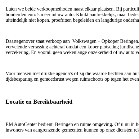
Laten we beide verkoopmethoden naast elkaar plaatsen. Bij particuli
honderden euro’s meer uit uw auto. Klinkt aantrekkelijk, maar beden
uiteindelijk niet kopen, proefritten begeleiden en langdurige onderh
Daartegenover staat verkoop aan Volkswagen – Opkoper Beringen. H
vervelende verrassing achteraf omdat een koper plotseling juridis
verzekering. En vooral: geen wekenlange onzekerheid of uw auto 
Voor mensen met drukke agenda’s of zij die waarde hechten aan hu
tijdsbesparing en gemoedsrust wegen ruimschoots op tegen het eventu
Locatie en Bereikbaarheid
EM AutoCenter bedient Beringen en ruime omgeving. Of u nu in het
inwoners van aangrenzende gemeenten kunnen op onze diensten re