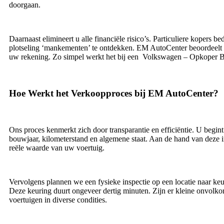
doorgaan.
Daarnaast elimineert u alle financiële risico’s. Particuliere kopers
plotseling ‘mankementen’ te ontdekken. EM AutoCenter beoordeelt u
uw rekening. Zo simpel werkt het bij een Volkswagen – Opkoper B
Hoe Werkt het Verkoopproces bij EM AutoCenter?
Ons proces kenmerkt zich door transparantie en efficiëntie. U begin
bouwjaar, kilometerstand en algemene staat. Aan de hand van deze inf
reële waarde van uw voertuig.
Vervolgens plannen we een fysieke inspectie op een locatie naar keu
Deze keuring duurt ongeveer dertig minuten. Zijn er kleine onvo
voertuigen in diverse condities.