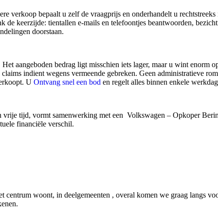
ere verkoop bepaalt u zelf de vraagprijs en onderhandelt u rechtstreeks
k de keerzijde: tientallen e-mails en telefoontjes beantwoorden, bezic
andelingen doorstaan.
et aangeboden bedrag ligt misschien iets lager, maar u wint enorm 
che claims indient wegens vermeende gebreken. Geen administratieve ro
verkoopt. U
Ontvang snel een bod
en regelt alles binnen enkele werkdag
n vrije tijd, vormt samenwerking met een Volkswagen – Opkoper Beri
ele financiële verschil.
 centrum woont, in deelgemeenten , overal komen we graag langs voor 
kenen.