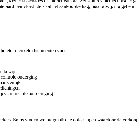
 kleine lakschades of interieurslitage. Zelfs auto’s met technische ge
eraard beïnvloedt de staat het aankoopbedrag, maar afwijzing gebeurt 
bereidt u enkele documenten voor:
m bewijst
 controle onderging
aanzienlijk
bedieningen
orgzaam met de auto omging
rkers. Soms vinden we pragmatische oplossingen waardoor de verkoo