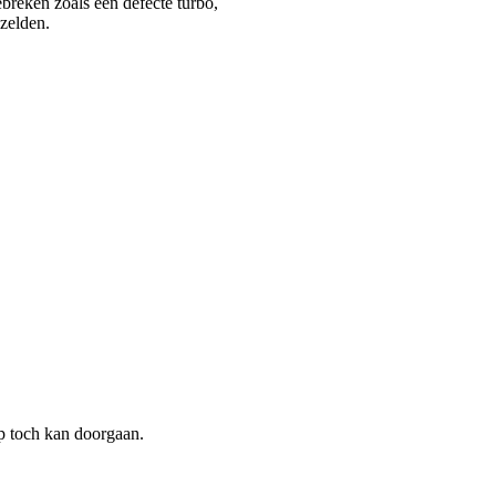
breken zoals een defecte turbo,
zelden.
p toch kan doorgaan.