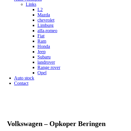
Links
L2
Mazda
chevrolet
Limburg
alfa-romeo
Fiat
Ram
Honda
Jeep
Subaru
landrover
Range rover
Opel
Auto stock
Contact
Volkswagen – Opkoper Beringen