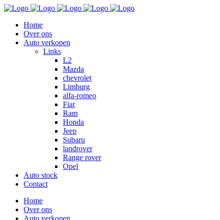
Home
Over ons
Auto verkopen
Links
L2
Mazda
chevrolet
Limburg
alfa-romeo
Fiat
Ram
Honda
Jeep
Subaru
landrover
Range rover
Opel
Auto stock
Contact
Home
Over ons
Auto verkopen