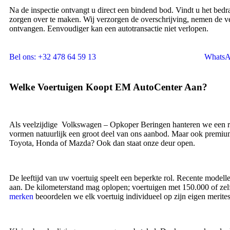
Na de inspectie ontvangt u direct een bindend bod. Vindt u het bedr
zorgen over te maken. Wij verzorgen de overschrijving, nemen de ver
ontvangen. Eenvoudiger kan een autotransactie niet verlopen.
Bel ons: +32 478 64 59 13
Whats
Welke Voertuigen Koopt EM AutoCenter Aan?
Als veelzijdige Volkswagen – Opkoper Beringen hanteren we een 
vormen natuurlijk een groot deel van ons aanbod. Maar ook premi
Toyota, Honda of Mazda? Ook dan staat onze deur open.
De leeftijd van uw voertuig speelt een beperkte rol. Recente modelle
aan. De kilometerstand mag oplopen; voertuigen met 150.000 of zelf
merken
beoordelen we elk voertuig individueel op zijn eigen merites