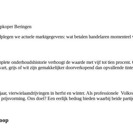
Opkoper Beringen
raadplegen we actuele marktgegevens: wat betalen handelaren momenteel 
te onderhoudshistorie verhoogt de waarde met vijf tot tien procent. 
art, grijs of wit zijn gemakkelijker doorverkopend dan opvallende tinte
jaar, vierwielaandrijvingen in herfst en winter. Als professionele Vo
rijsvorming. Ons doel? Een eerlijk bedrag bieden waarbij beide partije
koop