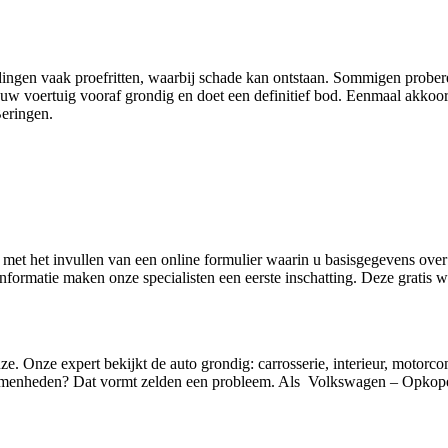
 bedingen vaak proefritten, waarbij schade kan ontstaan. Sommigen prober
w voertuig vooraf grondig en doet een definitief bod. Eenmaal akkoord
eringen.
t met het invullen van een online formulier waarin u basisgegevens over
ormatie maken onze specialisten een eerste inschatting. Deze gratis waa
ze. Onze expert bekijkt de auto grondig: carrosserie, interieur, motorc
lkomenheden? Dat vormt zelden een probleem. Als Volkswagen – Opkop