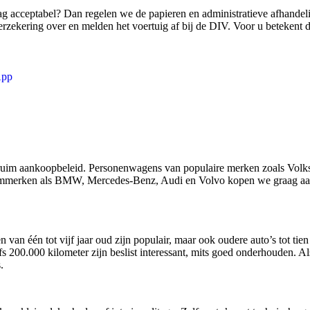
ag acceptabel? Dan regelen we de papieren en administratieve afhandeli
zekering over en melden het voertuig af bij de DIV. Voor u betekent di
App
ruim aankoopbeleid. Personenwagens van populaire merken zoals Volk
ummerken als BMW, Mercedes-Benz, Audi en Volvo kopen we graag aan
n van één tot vijf jaar oud zijn populair, maar ook oudere auto’s tot ti
s 200.000 kilometer zijn beslist interessant, mits goed onderhouden. A
.